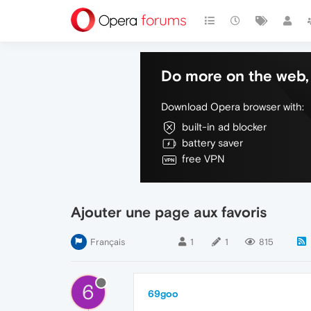
Do more on the web, 
Download Opera browser with:
built-in ad blocker
battery saver
free VPN
Ajouter une page aux favoris
Français
1
1
815
6
69goo