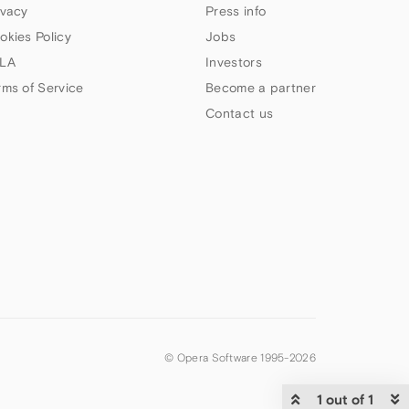
ivacy
Press info
okies Policy
Jobs
LA
Investors
rms of Service
Become a partner
Contact us
© Opera Software 1995-
2026
1 out of 1