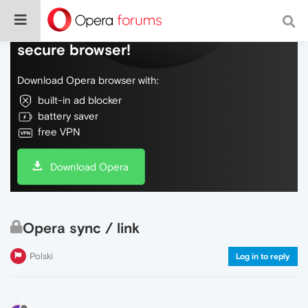
Do more on the web, with a fast and
secure browser!
Download Opera browser with:
built-in ad blocker
battery saver
free VPN
Download Opera
Opera sync / link
Polski
Log in to reply