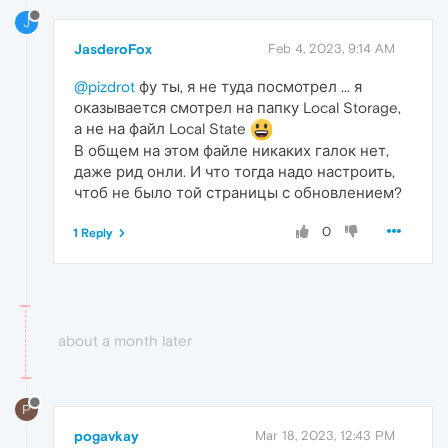
J
JasderoFox
Feb 4, 2023, 9:14 AM
@pizdrot
фу ты, я не туда посмотрел ... я
оказывается смотрел на папку Local Storage,
а не на файл Local State
В общем на этом файле никаких галок нет,
даже рид онли. И что тогда надо настроить,
чтоб не было той страницы с обновлением?
0
1 Reply
about a month later
P
pogavkay
Mar 18, 2023, 12:43 PM