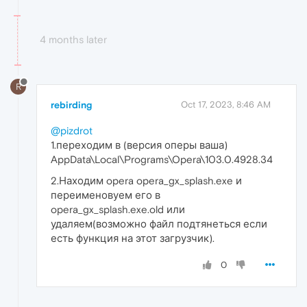
4 months later
R
rebirding
Oct 17, 2023, 8:46 AM
@pizdrot
1.переходим в (версия оперы ваша)
AppData\Local\Programs\Opera\103.0.4928.34
2.Находим opera opera_gx_splash.exe и
переименовуем его в
opera_gx_splash.exe.old или
удаляем(возможно файл подтянеться если
есть функция на этот загрузчик).
0