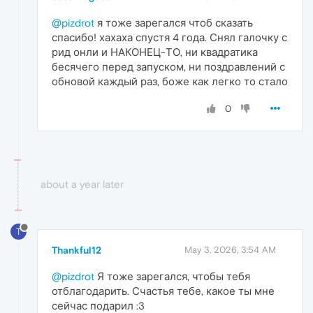
@pizdrot
я тоже зарегался чтоб сказать
спасибо! хахаха спустя 4 года. Снял галочку с
рид онли и НАКОНЕЦ-ТО, ни квадратика
бесячего перед запуском, ни поздравлений с
обновой каждый раз, боже как легко то стало
0
about a year later
T
Thankful12
May 3, 2026, 3:54 AM
@pizdrot
Я тоже зарегался, чтобы тебя
отблагодарить. Счастья тебе, какое ты мне
сейчас подарил :3