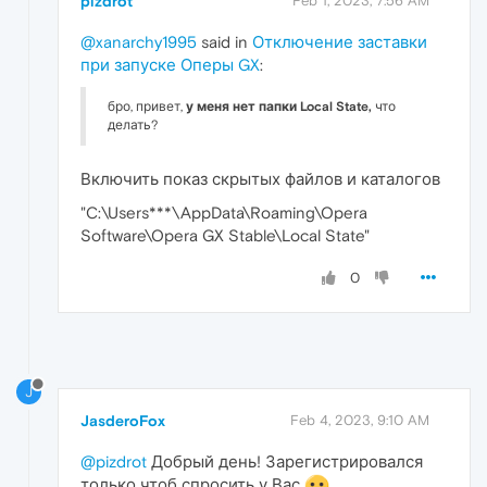
pizdrot
Feb 1, 2023, 7:56 AM
@xanarchy1995
said in
Отключение заставки
при запуске Оперы GX
:
бро, привет,
у меня нет папки Local State,
что
делать?
Включить показ скрытых файлов и каталогов
"C:\Users***\AppData\Roaming\Opera
Software\Opera GX Stable\Local State"
0
J
JasderoFox
Feb 4, 2023, 9:10 AM
@pizdrot
Добрый день! Зарегистрировался
только чтоб спросить у Вас