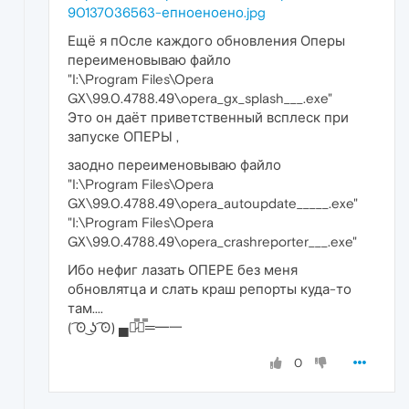
90137036563-епноеноено.jpg
Ещё я п0сле каждого обновления Оперы
переименовываю файло
"I:\Program Files\Opera
GX\99.0.4788.49\opera_gx_splash___.exe"
Это он даёт приветственный всплеск при
запуске ОПЕРЫ ,
заодно переименовываю файло
"I:\Program Files\Opera
GX\99.0.4788.49\opera_autoupdate_____.exe"
"I:\Program Files\Opera
GX\99.0.4788.49\opera_crashreporter___.exe"
Ибо нефиг лазать ОПЕРЕ без меня
обновлятца и слать краш репорты куда-то
там....
( ͡ʘ ͜ʖ ͡ʘ) ▄︻̷̿┻̿═━一
0