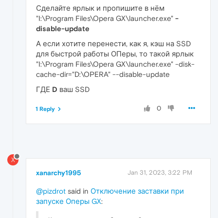
Сделайте ярлык и пропишите в нём
"I:\Program Files\Opera GX\launcher.exe"
-
disable-update
А если хотите перенести, как я, кэш на SSD
для быстрой работы ОПеры, то такой ярлык
"I:\Program Files\Opera GX\launcher.exe" -disk-
cache-dir="D:\OPERA" --disable-update
ГДЕ
D
ваш SSD
0
1 Reply
X
xanarchy1995
Jan 31, 2023, 3:22 PM
@pizdrot
said in
Отключение заставки при
запуске Оперы GX
: