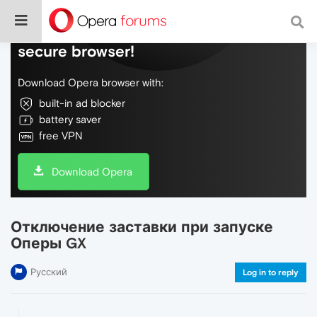
Do more on the web, with a fast and
secure browser!
Download Opera browser with:
built-in ad blocker
battery saver
free VPN
Download Opera
Отключение заставки при запуске
Оперы GX
Русский
Log in to reply