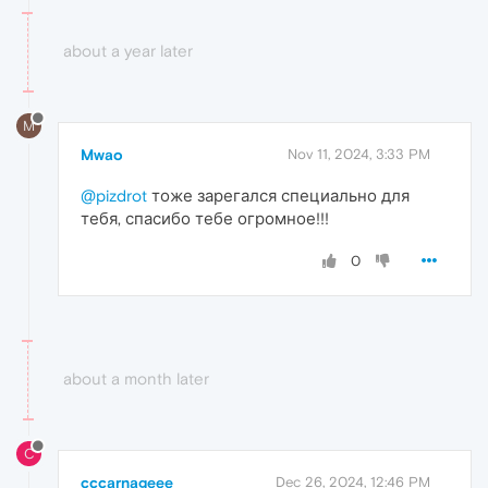
about a year later
M
Mwao
Nov 11, 2024, 3:33 PM
@pizdrot
тоже зарегался специально для
тебя, спасибо тебе огромное!!!
0
about a month later
C
cccarnageee
Dec 26, 2024, 12:46 PM