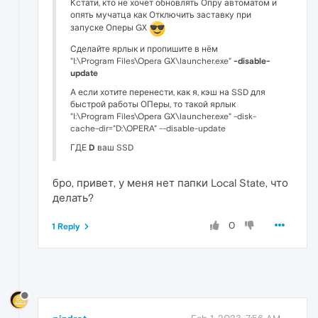
Кстати, кто не хочет обновлять Опру автоматом и
опять мучатца как Отключить заставку при
запуске Оперы GX
Сделайте ярлык и пропишите в нём
"I:\Program Files\Opera GX\launcher.exe"
-disable-
update
А если хотите перенести, как я, кэш на SSD для
быстрой работы ОПеры, то такой ярлык
"I:\Program Files\Opera GX\launcher.exe" -disk-
cache-dir="D:\OPERA" --disable-update
ГДЕ
D
ваш SSD
бро, привет, у меня нет папки Local State, что
делать?
0
1 Reply