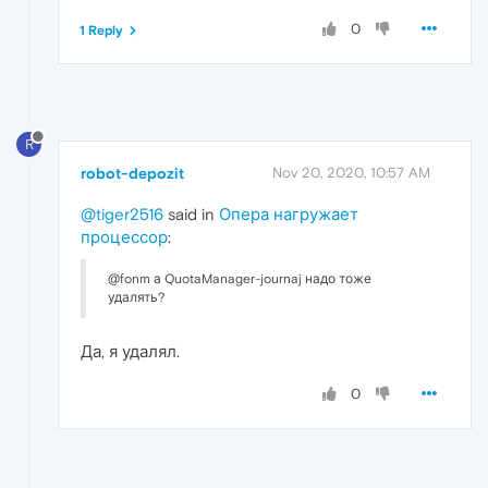
0
1 Reply
R
robot-depozit
Nov 20, 2020, 10:57 AM
@tiger2516
said in
Опера нагружает
процессор
:
@fonm а QuotaManager-journaj надо тоже
удалять?
Да, я удалял.
0