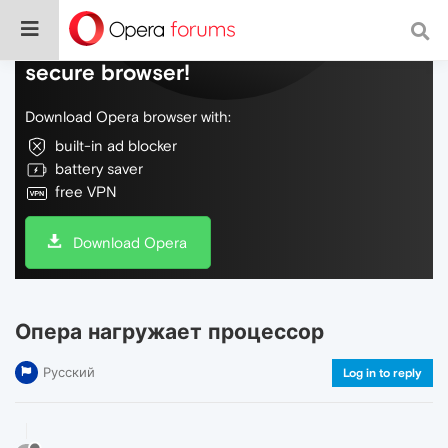
Do more on the web, with a fast and
secure browser!
Download Opera browser with:
built-in ad blocker
battery saver
free VPN
Download Opera
Опера нагружает процессор
Русский
Log in to reply