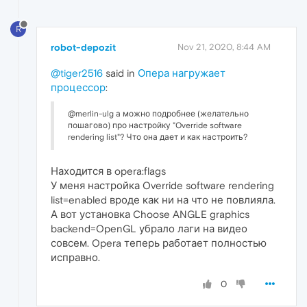
R
robot-depozit
Nov 21, 2020, 8:44 AM
@tiger2516
said in
Опера нагружает
процессор
:
@merlin-ulg а можно подробнее (желательно
пошагово) про настройку "Override software
rendering list"? Что она дает и как настроить?
Находится в opera:flags
У меня настройка Override software rendering
list=enabled вроде как ни на что не повлияла.
А вот установка Choose ANGLE graphics
backend=OpenGL убрало лаги на видео
совсем. Opera теперь работает полностью
исправно.
0