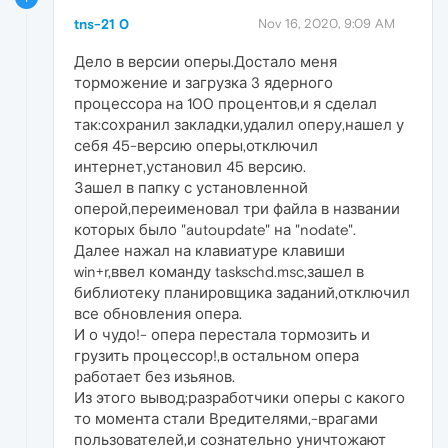
tns-21 0
Nov 16, 2020, 9:09 AM
Дело в версии оперы.Достало меня
торможение и загрузка 3 ядерного
процессора на 100 процентов,и я сделал
так:сохранил закладки,удалил оперу,нашел у
себя 45-версию оперы,отключил
интернет,установил 45 версию.
Зашел в папку с установленной
оперой,переименовал три файла в названии
которых было "autoupdate" на "nodate".
Далее нажал на клавиатуре клавиши
win+r,ввел команду taskschd.msc,зашел в
библиотеку планировщика заданий,отключил
все обновления опера.
И о чудо!- опера перестала тормозить и
грузить процессор!,в остальном опера
работает без изьянов.
Из этого вывод:разработчики оперы с какого
то момента стали Вредителями,-врагами
пользователей,и сознательно уничтожают