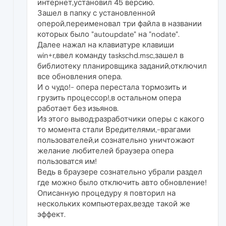
интернет,установил 45 версию.
Зашел в папку с установленной
оперой,переименовал три файла в названии
которых было "autoupdate" на "nodate".
Далее нажал на клавиатуре клавиши
win+r,ввел команду taskschd.msc,зашел в
библиотеку планировщика заданий,отключил
все обновления опера.
И о чудо!- опера перестала тормозить и
грузить процессор!,в остальном опера
работает без изьянов.
Из этого вывод:разработчики оперы с какого
то момента стали Вредителями,-врагами
пользователей,и сознательно уничтожают
желание любителей браузера опера
пользоватся им!
Ведь в браузере сознательно убрали раздел
где можно было отключить авто обновление!
Описанную процедуру я повторил на
нескольких компьютерах,везде такой же
эффект.