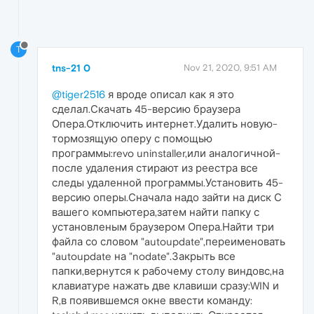
T
tns-21 0
Nov 21, 2020, 9:51 AM
@tiger2516
я вроде описал как я это
сделал.Скачать 45-версию браузера
Опера.Отключить интернет.Удалить новую-
тормозящую оперу с помощью
программы:revo uninstaller,или аналогичной-
после удаления стирают из реестра все
следы удаленной программы.Установить 45-
версию оперы.Сначала надо зайти на диск С
вашего компьютера,затем найти папку с
установленым браузером Опера.Найти три
файла со словом "autoupdate",переименовать
"autoupdate на "nodate".Закрыть все
папки,вернутся к рабочему столу виндовс,на
клавиатуре нажать две клавиши сразу:WIN и
R,в появившемся окне ввести команду: