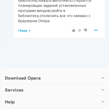
taskchd.msc,нажать выполнить.Откроется
планировщик заданий установленных
программ виндовс,войти в
библиотеку,отключить все что связано с
браузером Опера.
0
1 Reply
Download Opera
Computer browsers
Services
Opera for Windows
Help
Add-ons
Opera for Mac
Opera account
Opera for Linux