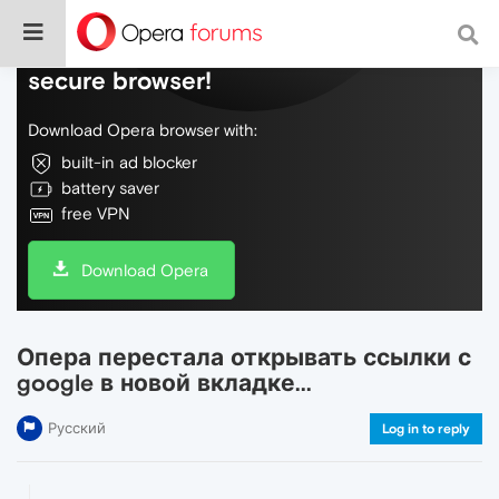
Do more on the web, with a fast and
secure browser!
Download Opera browser with:
built-in ad blocker
battery saver
free VPN
Download Opera
Опера перестала открывать ссылки с
google в новой вкладке...
Русский
Log in to reply