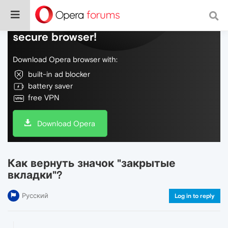
Do more on the web, with a fast and
secure browser!
Download Opera browser with:
built-in ad blocker
battery saver
free VPN
Download Opera
Как вернуть значок "закрытые
вкладки"?
Русский
Log in to reply