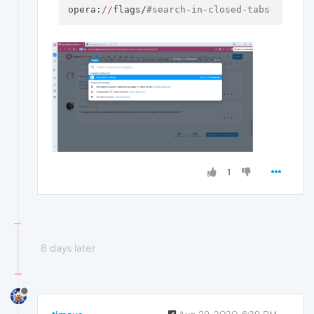
opera:
//
flags/
#search-in-closed-tabs
1
8 days later