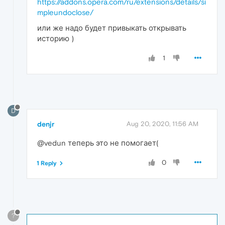
https://addons.opera.com/ru/extensions/details/si
mpleundoclose/
или же надо будет привыкать открывать
историю )
1
D
denjr
Aug 20, 2020, 11:56 AM
@vedun теперь это не помогает(
0
1 Reply
?