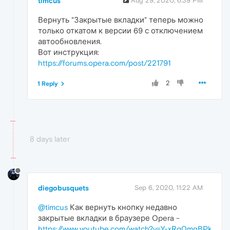
timcus
Aug 29, 2020, 6:39 PM
Вернуть "Закрытые вкладки" теперь можно
только откатом к версии 69 с отключением
автообновления.
Вот инструкция:
https://forums.opera.com/post/221791
2
1 Reply
8 days later
diegobusquets
Sep 6, 2020, 11:22 AM
@timcus
Как вернуть кнопку недавно
закрытые вкладки в браузере Opera -
https://www.youtube.com/watch?v=Y-xRq0mgBPk