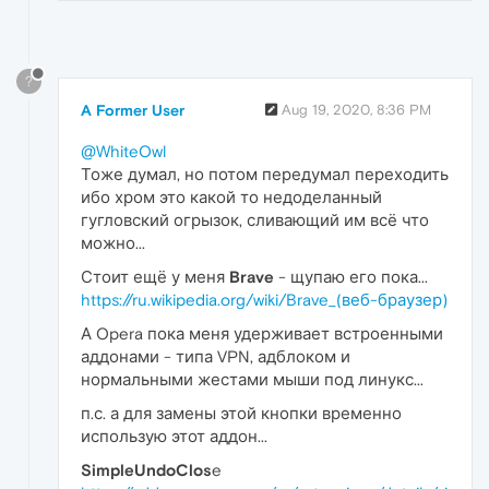
?
A Former User
Aug 19, 2020, 8:36 PM
@WhiteOwl
Тоже думал, но потом передумал переходить
ибо хром это какой то недоделанный
гугловский огрызок, сливающий им всё что
можно...
Стоит ещё у меня
Brave
- щупаю его пока...
https://ru.wikipedia.org/wiki/Brave_(веб-браузер)
А Opera пока меня удерживает встроенными
аддонами - типа VPN, адблоком и
нормальными жестами мыши под линукс...
п.с. а для замены этой кнопки временно
использую этот аддон...
SimpleUndoClos
e