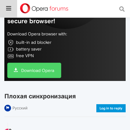
Do more on the web, with a fast and
secure browser!
Download Opera browser with:
built-in ad blocker
battery saver
free VPN
Download Opera
Плохая синхронизация
Русский
Log in to reply