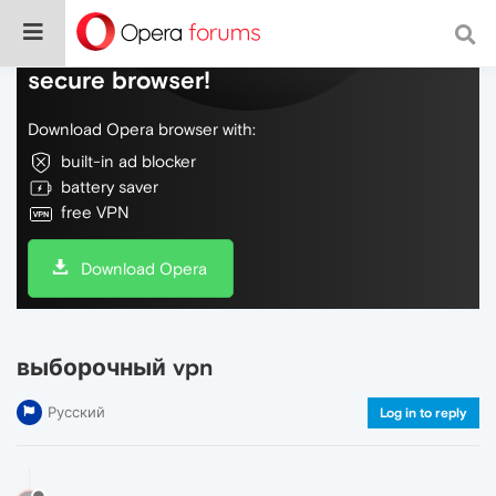
Do more on the web, with a fast and
secure browser!
Download Opera browser with:
built-in ad blocker
battery saver
free VPN
Download Opera
выборочный vpn
Русский
Log in to reply