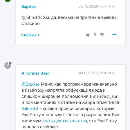
Exprise
Jul 4, 2020, 6:47 PM
@johnd78 Хм, да, весьма неприятные выводы.
Спасибо.
0
2 Replies
?
A Former User
Jul 6, 2020, 6:50 AM
@Exprise
Меня, как программера изначально
в FastProxy напрягла обфускация кода и
слишком широкие полномочия в manifest.json.
В комментариях к статье на Хабре отметился
ValdikSS
- хозяин прокси серверов, которые
FastProxy использует без его разрешения. Как
минимум,
есть доказательства
, что FastProxy
воровал cashback.