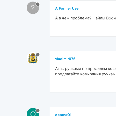
?
A Former User
А в чем проблема? Файлы Bookm
vladimir976
Ага... ручками по профилям ков
предлагайте ковыряния ручками
O
oksana01