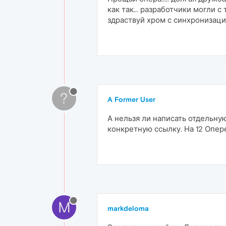
как так... разработчики могли 
здраствуй хром с синхронизаци
?
A Former User
А нельзя ли написать отдельну
конкретную ссылку. На 12 Опере 
M
markdeloma