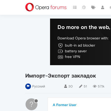
Do more on the web, 
Download Opera browser with:
built-in ad blocker
battery saver
free VPN
Импорт-Экспорт закладок
Русский
30
51
57.1k
?
A Former User