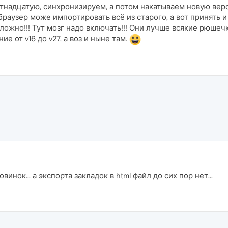
стнадцатую, синхронизируем, а потом накатываем новую вер
браузер може импортировать всё из старого, а вот принять 
ложно!!! Тут мозг надо включать!!! Они лучше всякие рюше
е от v16 до v27, а воз и ныне там.
овинок... а экспорта закладок в html файл до сих пор нет...