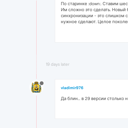
По старинке :down:. Ставим ше
Им сложно это сделать. Новый 
синхронизации - это слишком с
нужное сделают. Целое поколени
19 days later
vladimir976
Да блин... в 29 версии столько н