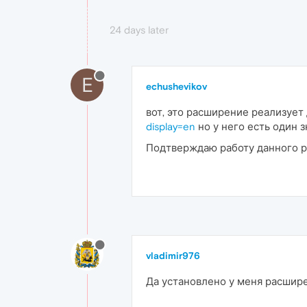
24 days later
E
echushevikov
вот, это расширение реализуе
display=en
но у него есть один 
Подтверждаю работу данного 
vladimir976
Да установлено у меня расшире