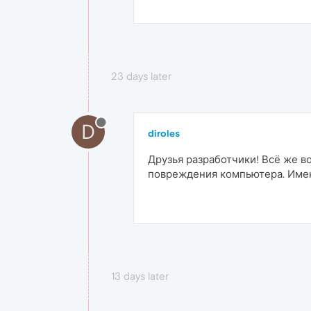
23 days later
D
diroles
Друзья разработчики! Всё же в
повреждения компьютера. Имен
13 days later