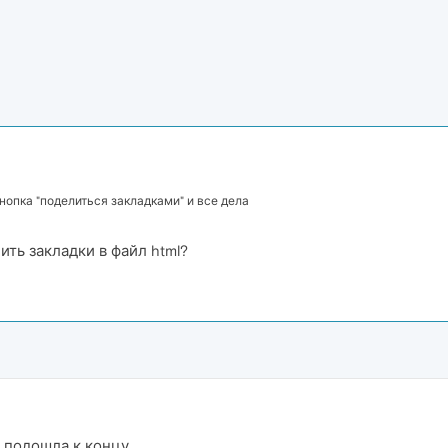
опка "поделиться закладками" и все дела
ть закладки в файл html?
 подошла к концу...