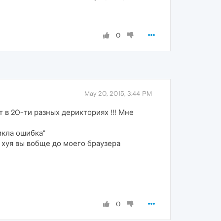
0
May 20, 2015, 3:44 PM
 в 20-ти разных дерикториях !!! Мне
икла ошибка"
а хуя вы вобще до моего браузера
0