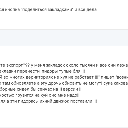
 кнопка "поделиться закладками" и все дела
те экспорт??? у меня закладок около тысячи и все они лежат
закладки перенести, пидоры тупые бля !!!
во многих дерикториях не хуя не работает !!!" пишет "возн
 там обновляете а эту дрочь обновить не могут! сука каков
орные сидел бы сейчас на 11 версии !!
остью грузится на хуй оно мне надо!!
бля а эти пидорасы ихний движок поставили !!!