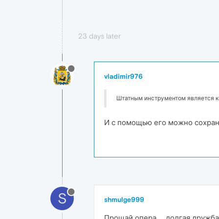
23 days later
vladimir976
Штатным инструментом является кн
И с помощью его можно сохрани
S
shmulge999
Прощай опера..... долгая дружба