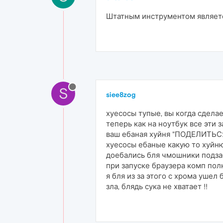
Штатным инструментом является
S
siee8zog
хуесосы тупые, вы когда сделае
теперь как на ноутбук все эти 
ваш ебаная хуйня "ПОДЕЛИТЬСЯ 
хуесосы ебаные какую то хуйню
доебались бля чмошники подзаб
при запуске браузера комп полн
я бля из за этого с хрома ушел 
зла, блядь сука не хватает !!