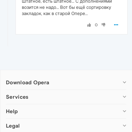
Штатное, есть штатное... С дополнениями
возится не надо... Вот бы ещё сортировку
закладок, как в старой Опере...
0
Download Opera
Computer browsers
Services
Opera for Windows
Help
Add-ons
Opera for Mac
Opera account
Opera for Linux
Legal
Wallpapers
Help & support
Opera beta version