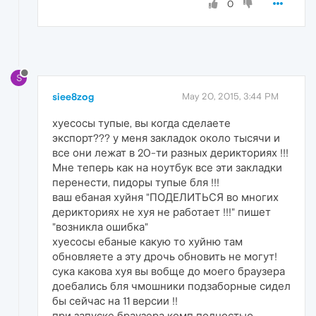
0
S
siee8zog
May 20, 2015, 3:44 PM
хуесосы тупые, вы когда сделаете
экспорт??? у меня закладок около тысячи и
все они лежат в 20-ти разных дерикториях !!!
Мне теперь как на ноутбук все эти закладки
перенести, пидоры тупые бля !!!
ваш ебаная хуйня "ПОДЕЛИТЬСЯ во многих
дерикториях не хуя не работает !!!" пишет
"возникла ошибка"
хуесосы ебаные какую то хуйню там
обновляете а эту дрочь обновить не могут!
сука какова хуя вы вобще до моего браузера
доебались бля чмошники подзаборные сидел
бы сейчас на 11 версии !!
при запуске браузера комп полностью