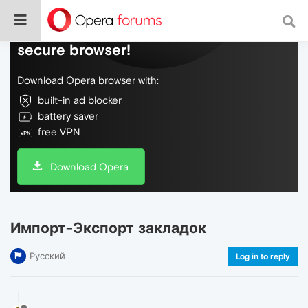
Do more on the web, with a fast and
secure browser!
Download Opera browser with:
built-in ad blocker
battery saver
free VPN
Download Opera
Импорт-Экспорт закладок
Русский
Log in to reply