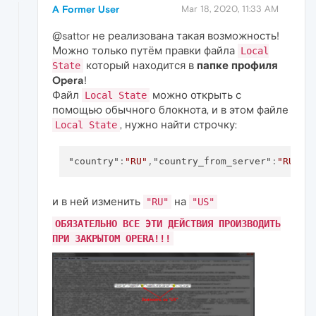
A Former User
Mar 18, 2020, 11:33 AM
@sattor не реализована такая возможность!
Можно только путём правки файла
Local
который находится в
папке профиля
State
Opera
!
Файл
можно открыть с
Local State
помощью обычного блокнота, и в этом файле
, нужно найти строчку:
Local State
"country"
:
"RU"
,
"country_from_server"
:
"RU"
и в ней изменить
на
"RU"
"US"
ОБЯЗАТЕЛЬНО ВСЕ ЭТИ ДЕЙСТВИЯ ПРОИЗВОДИТЬ
ПРИ ЗАКРЫТОМ OPERA!!!