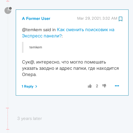
?
A Former User
Mar 29, 2021, 3:32 AM
@temkem said in
Как сменить поисковик на
Экспресс панели?
:
temkem
Сук@, интересно, что могло помешать
указать заодно и адрес папки, где находится
Опера.
2
1 Reply
3 years later