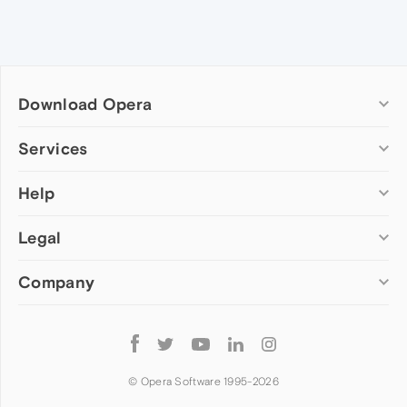
Download Opera
Computer browsers
Services
Opera for Windows
Help
Add-ons
Opera for Mac
Opera account
Opera for Linux
Legal
Wallpapers
Help & support
Opera beta version
Opera Ads
Opera blogs
Opera USB
Company
Opera forums
Security
Mobile browsers
Dev.Opera
Privacy
Opera for Android
Cookies Policy
About Opera
Follow
Opera Mini
EULA
Press info
Opera
Opera Touch
Terms of Service
Jobs
© Opera Software 1995-
2026
Opera for basic phones
Investors