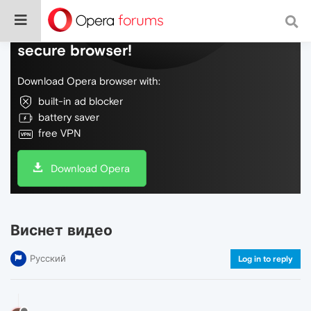
Do more on the web, with a fast and
secure browser!
Download Opera browser with:
built-in ad blocker
battery saver
free VPN
Download Opera
Виснет видео
Русский
Log in to reply