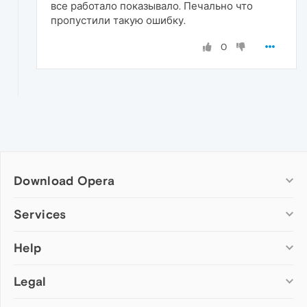
все работало показывало. Печально что
пропустили такую ошибку.
0
Download Opera
Computer browsers
Services
Opera for Windows
Help
Add-ons
Opera for Mac
Opera account
Opera for Linux
Legal
Wallpapers
Help & support
Opera beta version
Opera Ads
Opera blogs
Opera USB