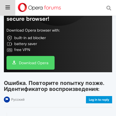
Do more on the web, with a fast and
secure browser!
Download Opera browser with:
built-in ad blocker
battery saver
free VPN
Download Opera
Ошибка. Повторите попытку позже.
Идентификатор воспроизведения:
Русский
Log in to reply