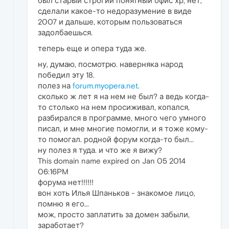
был старый строгий понятный офис хр, нет,
сделали какое-то недоразумение в виде
2007 и дальше, которым пользоваться
задолбаешься.
теперь еще и опера туда же.
ну, думаю, посмотрю. наверняка народ
победил эту 18.
полез на
forum.myopera.net
.
сколько ж лет я на нем не был? а ведь когда-
то столько на нем просиживал, копался,
разбирался в программе, много чего умного
писал, и мне многие помогли, и я тоже кому-
то помогал. родной форум когда-то был...
ну полез я туда. и что же я вижу?
This domain name expired on Jan 05 2014
06:16PM
форума нет!!!!!!
вон хоть Илья Шпаньков - знакомое лицо,
помню я его...
мож, просто заплатить за домен забыли,
заработает?