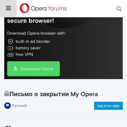
Do more on the web, with a fast and
secure browser!
Download Opera browser with:
built-in ad blocker
battery saver
free VPN
Download Opera
Письмо о закрытии My Opera
Русский
Log in to reply