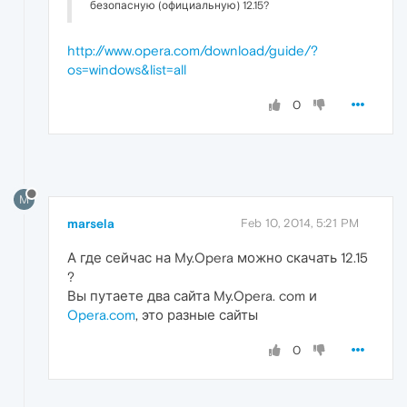
безопасную (официальную) 12.15?
http://www.opera.com/download/guide/?
os=windows&list=all
0
M
marsela
Feb 10, 2014, 5:21 PM
А где сейчас на My.Opera можно скачать 12.15
?
Вы путаете два сайта My.Opera. com и
Opera.com
, это разные сайты
0