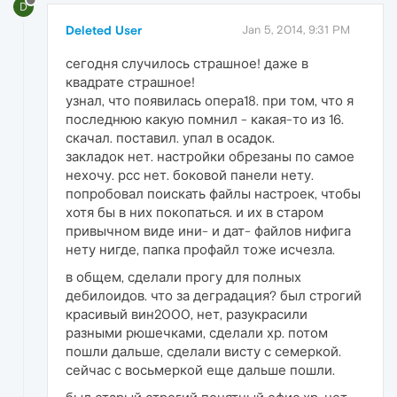
D
Deleted User
Jan 5, 2014, 9:31 PM
сегодня случилось страшное! даже в
квадрате страшное!
узнал, что появилась опера18. при том, что я
последнюю какую помнил - какая-то из 16.
скачал. поставил. упал в осадок.
закладок нет. настройки обрезаны по самое
нехочу. рсс нет. боковой панели нету.
попробовал поискать файлы настроек, чтобы
хотя бы в них покопаться. и их в старом
привычном виде ини- и дат- файлов нифига
нету нигде, папка профайл тоже исчезла.
в общем, сделали прогу для полных
дебилоидов. что за деградация? был строгий
красивый вин2000, нет, разукрасили
разными рюшечками, сделали хр. потом
пошли дальше, сделали висту с семеркой.
сейчас с восьмеркой еще дальше пошли.