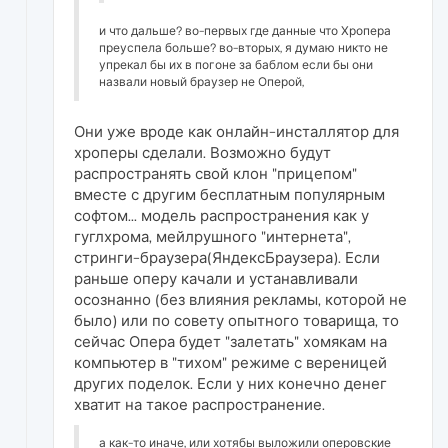
и что дальше? во-первых где данные что Хропера
преуспела больше? во-вторых, я думаю никто не
упрекал бы их в погоне за баблом если бы они
назвали новый браузер не Оперой,
Они уже вроде как онлайн-инсталлятор для
хроперы сделали. Возможно будут
распространять свой клон "прицепом"
вместе с другим бесплатным популярным
софтом... модель распространения как у
гуглхрома, мейлрушного "интернета",
стринги-браузера(ЯндексБраузера). Если
раньше оперу качали и устанавливали
осознанно (без влияния рекламы, которой не
было) или по совету опытного товарища, то
сейчас Опера будет "залетать" хомякам на
компьютер в "тихом" режиме с вереницей
других поделок. Если у них конечно денег
хватит на такое распространение.
а как-то иначе, или хотябы выложили оперовские