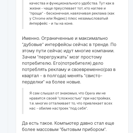
качества и функционального удобства. Тут как в
жизни - чаще преуспевает тот, кто наглее и
"проще" - бесконечная, навязчивая реклама (как
у Chrome или Яндекс) плюс незамысловатый
йнтерфейс - и ты на коне.
Именно. Ограниченные и максимально
"дубовые" интерфейсы сейчас в тренде. По
этому пути сейчас идут многие компании.
Зачем "перегружать" мозг простому
потребителю. Его(потребителя) дело
потреблять рекламу и своевременно(раз в
квартал - в полгода) менять "свисто-
перделки" на более новые.
Я сам слышал от знакомых, что Opera им не
нравится своей "сложностью" при настройках,
т.е. многих отталкивает то, что привлекает всех
нас - обилие настроек "под себя".
Да есть такое. Компьютер давно стал еще
более массовым "бытовым прибором".