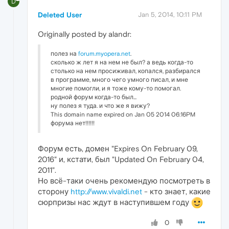
D
Deleted User
Jan 5, 2014, 10:11 PM
Originally posted by alandr:
полез на
forum.myopera.net
.
сколько ж лет я на нем не был? а ведь когда-то
столько на нем просиживал, копался, разбирался
в программе, много чего умного писал, и мне
многие помогли, и я тоже кому-то помогал.
родной форум когда-то был...
ну полез я туда. и что же я вижу?
This domain name expired on Jan 05 2014 06:16PM
форума нет!!!!!!
Форум есть, домен "Expires On February 09,
2016" и, кстати, был "Updated On February 04,
2011".
Но всё-таки очень рекомендую посмотреть в
сторону
http://www.vivaldi.net
- кто знает, какие
сюрпризы нас ждут в наступившем году
0