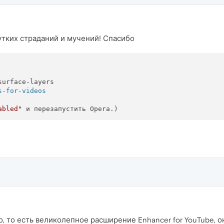
утких страданий и мучений! Спасибо
s-for-videos
abled"
о, то есть великолепное расширение Enhancer for YouTube, о