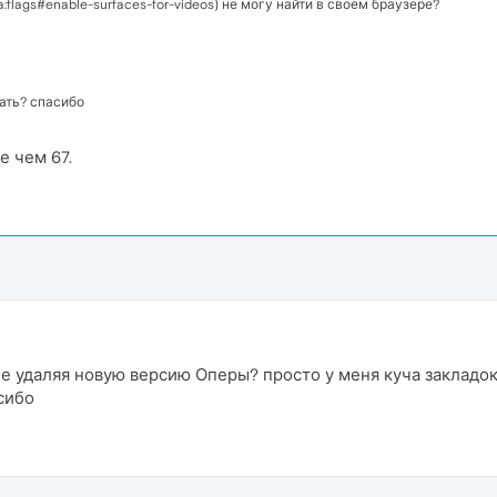
:flags#enable-surfaces-for-videos) не могу найти в своем браузере?
ать? спасибо
е чем 67.
е удаляя новую версию Оперы? просто у меня куча закладок
сибо