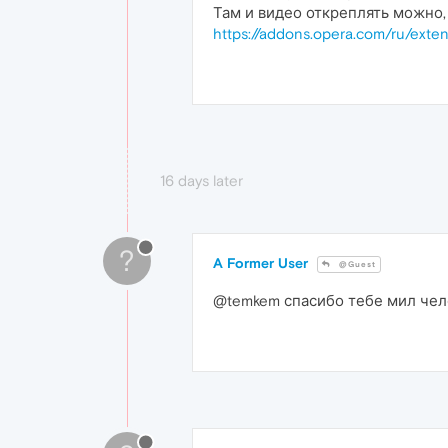
Там и видео откреплять можно,
https://addons.opera.com/ru/exte
16 days later
?
A Former User
@Guest
@temkem спасибо тебе мил чел