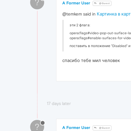
?
A Former User
@Guest
@temkem said in
Картинка в кар
эти 2 флага:
opera:flags#video-pop-out-surface-la
opera:flags#enable-surfaces-for-vide
поставить в положение "Disabled" и
спасибо тебе мил человек
17 days later
?
A Former User
@Guest