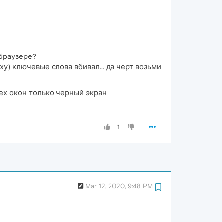
 браузере?
ху) ключевые слова вбивал... да черт возьми
сех окон только черный экран
1
Mar 12, 2020, 9:48 PM