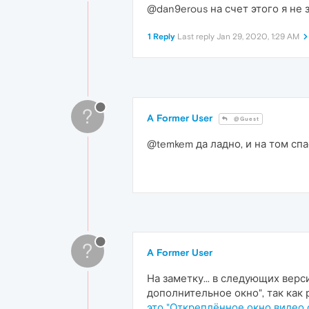
@dan9erous на счет этого я не 
1 Reply
Last reply
Jan 29, 2020, 1:29 AM
?
A Former User
@Guest
@temkem да ладно, и на том спа
?
A Former User
На заметку... в следующих вер
дополнительное окно", так как р
это "Откреплённое окно видео 