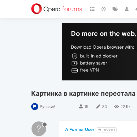
Do more on the web, 
Download Opera browser with:
built-in ad blocker
battery saver
free VPN
Картинка в картинке перестала
Русский
15
33
22.5k
?
A Former User
@Guest