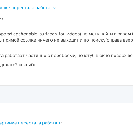
тинке перестала работать
:
os
pera:flags#enable-surfaces-for-videos) не могу найти в своем
 по прямой ссылке ничего не выходит и по поиску(справа ввер
а работает частично с перебоями, но ютуб в окне поверх в
сделать? спасибо
картинке перестала работать
: