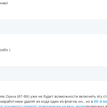
знаю!
сибо )
сиях Opera (67-68) уже не будет возможности включить эту 
азработчики удалят из кода один из флагов, но... но в
68-й в
от основного плеера" практически на весь экран
(возможно 