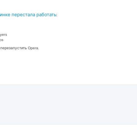
тинке перестала работать
:
yers
os
 перезапустить Opera.