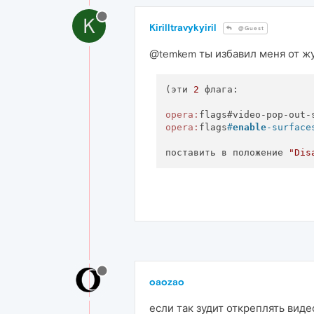
K
Kirilltravykyiril
@Guest
@temkem ты избавил меня от ж
(эти 
2
 флага:

opera:
opera:
flags
#
enable
-surface
поставить в положение 
"Dis
oaozao
если так зудит откреплять виде