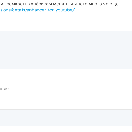
 и громкость колёсиком менять, и много много чо ещё
nsions/details/enhancer-for-youtube/
овек