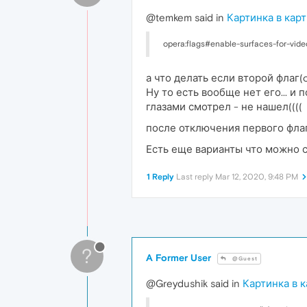
@temkem said in
Картинка в кар
opera:flags#enable-surfaces-for-vide
а что делать если второй флаг(o
Ну то есть вообще нет его... и
глазами смотрел - не нашел((((
после отключения первого флаг
Есть еще варианты что можно 
1 Reply
Last reply
Mar 12, 2020, 9:48 PM
?
A Former User
@Guest
@Greydushik said in
Картинка в 