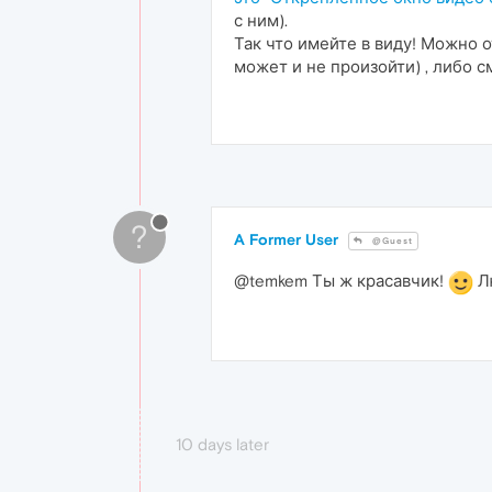
с ним).
Так что имейте в виду! Можно 
может и не произойти) , либо с
?
A Former User
@Guest
@temkem Ты ж красавчик!
Лю
10 days later