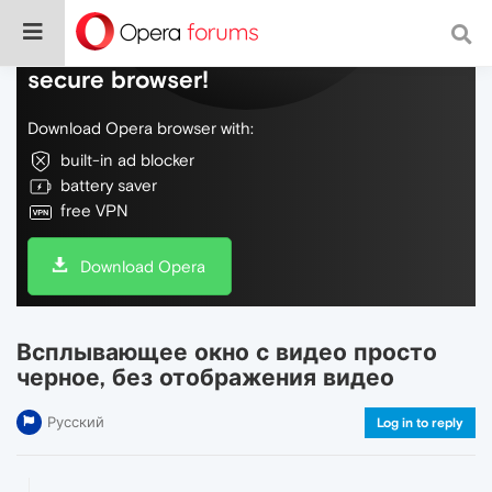
Do more on the web, with a fast and
secure browser!
Download Opera browser with:
built-in ad blocker
battery saver
free VPN
Download Opera
Всплывающее окно с видео просто
черное, без отображения видео
Русский
Log in to reply