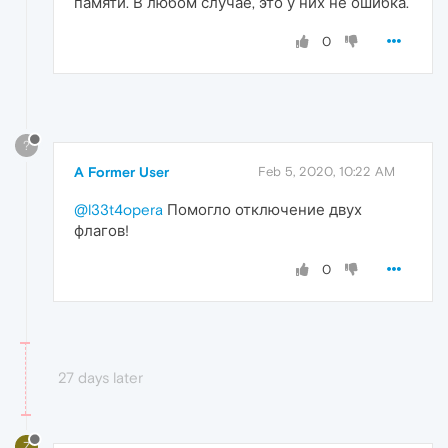
памяти. В любом случае, это у них не ошибка.
0
?
A Former User
Feb 5, 2020, 10:22 AM
@l33t4opera
Помогло отключение двух
флагов!
0
27 days later
Z