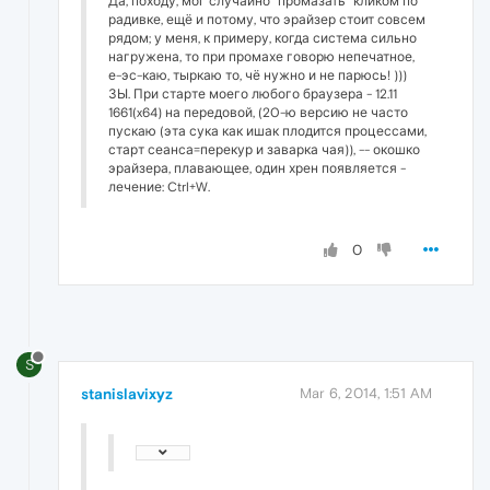
Да, походу, мог случайно "промазать" кликом по
радивке, ещё и потому, что эрайзер стоит совсем
рядом; у меня, к примеру, когда система сильно
нагружена, то при промахе говорю непечатное,
е-эс-каю, тыркаю то, чё нужно и не парюсь! )))
ЗЫ. При старте моего любого браузера - 12.11
1661(x64) на передовой, (20-ю версию не часто
пускаю (эта сука как ишак плодится процессами,
старт сеанса=перекур и заварка чая)), -- окошко
эрайзера, плавающее, один хрен появляется -
лечение: Ctrl+W.
0
S
stanislavixyz
Mar 6, 2014, 1:51 AM