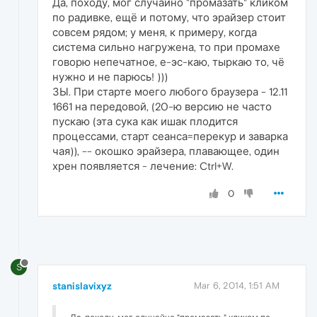
Да, походу, мог случайно "промазать" кликом
по радивке, ещё и потому, что эрайзер стоит
совсем рядом; у меня, к примеру, когда
система сильно нагружена, то при промахе
говорю непечатное, е-эс-каю, тыркаю то, чё
нужно и не парюсь! )))
ЗЫ. При старте моего любого браузера - 12.11
1661 на передовой, (20-ю версию не часто
пускаю (эта сука как ишак плодится
процессами, старт сеанса=перекур и заварка
чая)), -- окошко эрайзера, плавающее, один
хрен появляется - лечение: Ctrl+W.
0
S
stanislavixyz
Mar 6, 2014, 1:51 AM