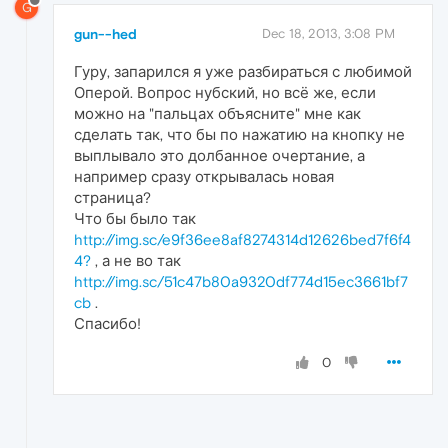
G
gun--hed
Dec 18, 2013, 3:08 PM
Гуру, запарился я уже разбираться с любимой
Оперой. Вопрос нубский, но всё же, если
можно на "пальцах объясните" мне как
сделать так, что бы по нажатию на кнопку не
выплывало это долбанное очертание, а
например сразу открывалась новая
страница?
Что бы было так
http://img.sc/e9f36ee8af8274314d12626bed7f6f4
4?
, а не во так
http://img.sc/51c47b80a9320df774d15ec3661bf7
cb
.
Спасибо!
0