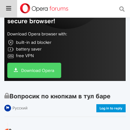
Do more on the web, with a fast and
secure browser!
Download Opera browser with:
built-in ad blocker
battery saver
free VPN
Download Opera
Вопросик по кнопкам в тул баре
Русский
Log in to reply