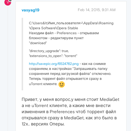
V
vasyag19
Feb 14, 2015, 9:31 AM
C:\Users&lt;Имя_пользователя>\AppData\Roaming
\Opera Software\Opera Stable
Находим файл - Preferences - открываем
блокнотом - редактируем пункт
"download"
"directory_upgrade": true,
"extensions_to_open": "torrent"
http://savepic.org/6524762.png
- как на снимке
сохраняем, в настройках "Запрашивать папку
сохранения перед загрузкой файла" отключено.
Теперь торрент файл открывается сразу в
uTorrent клиенте.
Привет, у меня вопрос,у меня стоит MediaGet
а не uTorrent клиенте, а какие мне внести
изменения в Preferences чтоб торрент файл
открывался сразу в MediaGet, как это было в
12х.. версиях Оперы.