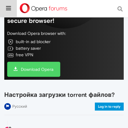
Do more on the web, with a fast and
secure browser!
Download Opera browser with:
built-in ad blocker
battery saver
free VPN
Download Opera
Настройка загрузки torrent файлов?
Русский
Log in to reply