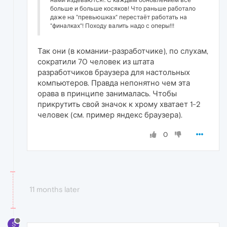
нами издеваются!. С каждым обновлением всё
больше и больше косяков! Что раньше работало
даже на "превьюшках" перестаёт работать на
"финалках"! Походу валить надо с оперы!!!
Так они (в комании-разработчике), по слухам,
сократили 70 человек из штата
разработчиков браузера для настольных
компьютеров. Правда непонятно чем эта
орава в принципе занималась. Чтобы
прикрутить свой значок к хрому хватает 1-2
человек (см. пример яндекс браузера).
0
11 months later
S