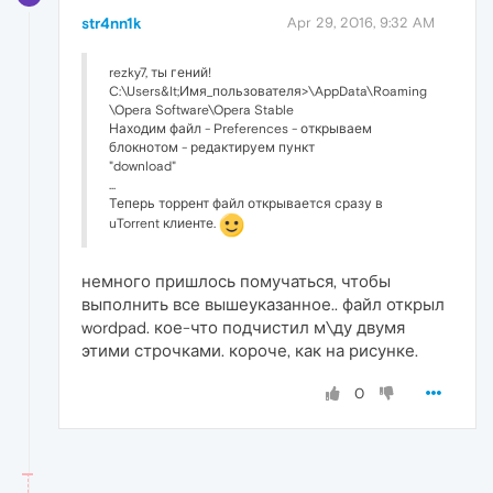
str4nn1k
Apr 29, 2016, 9:32 AM
rezky7, ты гений!
C:\Users&lt;Имя_пользователя>\AppData\Roaming
\Opera Software\Opera Stable
Находим файл - Preferences - открываем
блокнотом - редактируем пункт
"download"
...
Теперь торрент файл открывается сразу в
uTorrent клиенте.
немного пришлось помучаться, чтобы
выполнить все вышеуказанное.. файл открыл
wordpad. кое-что подчистил м\ду двумя
этими строчками. короче, как на рисунке.
0