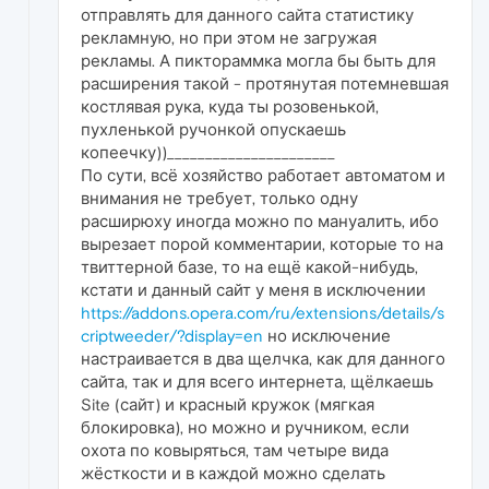
отправлять для данного сайта статистику
рекламную, но при этом не загружая
рекламы. А пиктораммка могла бы быть для
расширения такой - протянутая потемневшая
костлявая рука, куда ты розовенькой,
пухленькой ручонкой опускаешь
копеечку))______________________
По сути, всё хозяйство работает автоматом и
внимания не требует, только одну
расширюху иногда можно по мануалить, ибо
вырезает порой комментарии, которые то на
твиттерной базе, то на ещё какой-нибудь,
кстати и данный сайт у меня в исключении
https://addons.opera.com/ru/extensions/details/s
criptweeder/?display=en
но исключение
настраивается в два щелчка, как для данного
сайта, так и для всего интернета, щёлкаешь
Site (сайт) и красный кружок (мягкая
блокировка), но можно и ручником, если
охота по ковыряться, там четыре вида
жёсткости и в каждой можно сделать