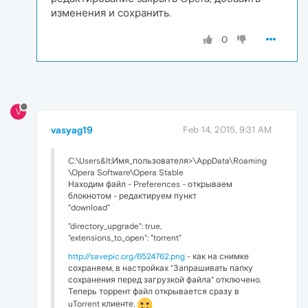
изменения и сохранить.
0
V
vasyag19
Feb 14, 2015, 9:31 AM
C:\Users&lt;Имя_пользователя>\AppData\Roaming
\Opera Software\Opera Stable
Находим файл - Preferences - открываем
блокнотом - редактируем пункт
"download"
"directory_upgrade": true,
"extensions_to_open": "torrent"
http://savepic.org/6524762.png
- как на снимке
сохраняем, в настройках "Запрашивать папку
сохранения перед загрузкой файла" отключено.
Теперь торрент файл открывается сразу в
uTorrent клиенте.