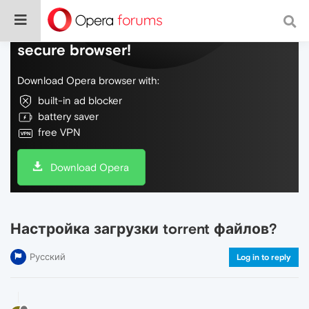
Do more on the web, with a fast and
secure browser!
Download Opera browser with:
built-in ad blocker
battery saver
free VPN
Download Opera
Настройка загрузки torrent файлов?
Русский
Log in to reply