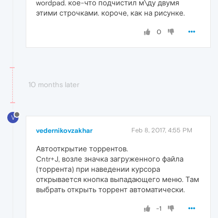
wordpad. кое-что подчистил м\ду двумя
этими строчками. короче, как на рисунке.
0
10 months later
V
vedernikovzakhar
Feb 8, 2017, 4:55 PM
Автооткрытие торрентов.
Cntr+J, возле значка загруженного файла
(торрента) при наведении курсора
открывается кнопка выпадающего меню. Там
выбрать открыть торрент автоматически.
-1