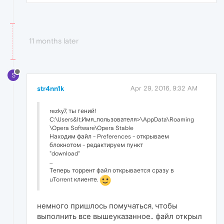
11 months later
S
str4nn1k
Apr 29, 2016, 9:32 AM
rezky7, ты гений!
C:\Users&lt;Имя_пользователя>\AppData\Roaming
\Opera Software\Opera Stable
Находим файл - Preferences - открываем
блокнотом - редактируем пункт
"download"
...
Теперь торрент файл открывается сразу в
uTorrent клиенте.
немного пришлось помучаться, чтобы
выполнить все вышеуказанное.. файл открыл