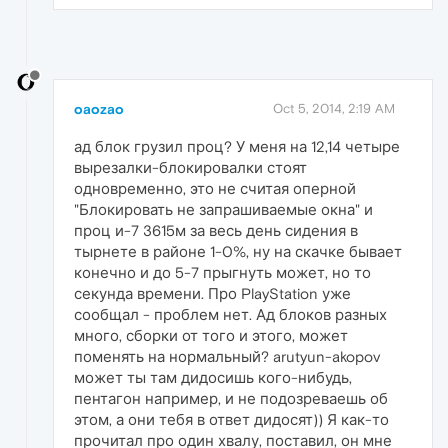
oaozao
Oct 5, 2014, 2:19 AM
ад блок грузил проц? У меня на 12,14 четыре
вырезалки-блокировалки стоят
одновременно, это не считая оперной
"Блокировать не запрашиваемые окна" и
проц и-7 3615м за весь день сидения в
тырнете в районе 1-0%, ну на скачке бывает
конечно и до 5-7 прыгнуть может, но то
секунда времени. Про PlayStation уже
сообщал - проблем нет. Ад блоков разных
много, сборки от того и этого, может
поменять на нормальный? arutyun-akopov
может ты там дидосишь кого-нибудь,
пентагон например, и не подозреваешь об
этом, а они тебя в ответ дидосят)) Я как-то
прочитал про один хвалу, поставил, он мне