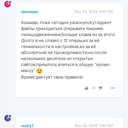
D
dennwerr
Nov 22, 2014, 4:10 PM
Кошмар..тоже сегодня ужаснулся,уторрент
файлы приходиться открывать лишним
пальцодвижением,больше хлама из за этого.
Долго я не слазил с 12 оперы,из за её
гениальности в настройках,из за её
абсолютной не прожорливости,но,после
нескольких десятков не открытых
сайтов,пришлось влиться в общую "хромо-
массу"
Время диктует свои правила!
-1
R
rezky7
Nov 24, 2014, 7:45 PM