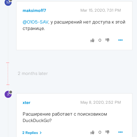
M
maksimoff7
Mar 15, 2020, 7:31 PM
@0105-SAV
, у расширений нет доступа к этой
странице.
0
2 months later
X
xter
May 8, 2020, 2:52 PM
Расширение работает с поисковиком
DuckDuckGo?
0
2 Replies