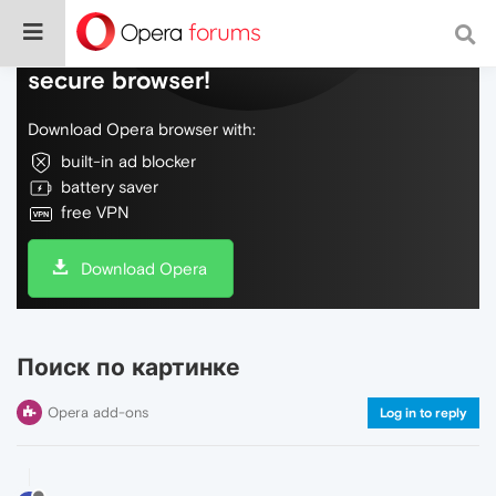
Do more on the web, with a fast and
secure browser!
Download Opera browser with:
built-in ad blocker
battery saver
free VPN
Download Opera
Поиск по картинке
Opera add-ons
Log in to reply