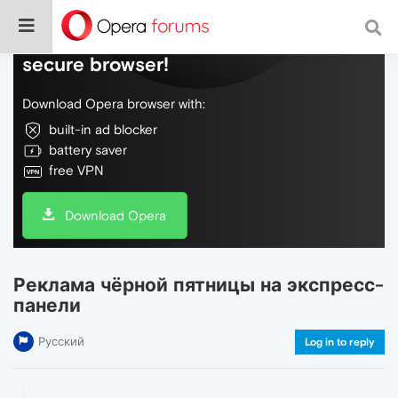
Do more on the web, with a fast and
secure browser!
Download Opera browser with:
built-in ad blocker
battery saver
free VPN
Download Opera
Реклама чёрной пятницы на экспресс-
панели
Русский
Log in to reply