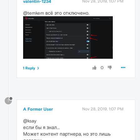
valentin-1234
Nov 28, 2019, 1:07 PM
@temkem всё это отключено.
0
1 Reply
?
A Former User
Nov 28, 2019, 1:07 PM
@ksay
если бы я знал...
Может контент партнера, но это лишь