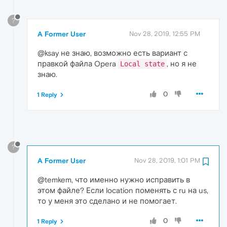
?
A Former User
Nov 28, 2019, 12:55 PM
@ksay не знаю, возможно есть вариант с
правкой файла Opera
, но я не
Local state
знаю.
0
1 Reply
?
A Former User
Nov 28, 2019, 1:01 PM
@temkem, что именно нужно исправить в
этом файле? Если location поменять с ru на us,
то у меня это сделано и не помогает.
0
1 Reply