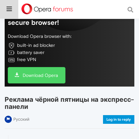
Do more on the web, with a fast and
secure browser!
Download Opera browser with:
built-in ad blocker
battery saver
free VPN
Download Opera
Реклама чёрной пятницы на экспресс-
панели
Русский
Log in to reply