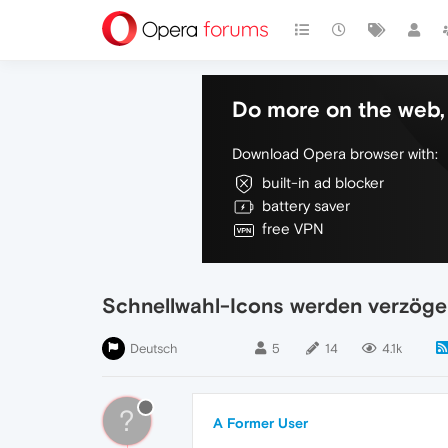
Do more on the web, 
Download Opera browser with:
built-in ad blocker
battery saver
free VPN
Schnellwahl-Icons werden verzöge
Deutsch
5
14
4.1k
?
A Former User