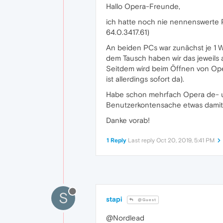
Hallo Opera-Freunde,
ich hatte noch nie nennenswerte P
64.0.3417.61)
An beiden PCs war zunächst je 1 W
dem Tausch haben wir das jeweils 
Seitdem wird beim Öffnen von Oper
ist allerdings sofort da).
Habe schon mehrfach Opera de- und
Benutzerkontensache etwas damit
Danke vorab!
1 Reply
Last reply
Oct 20, 2019, 5:41 PM
S
stapi
@Guest
@Nordlead