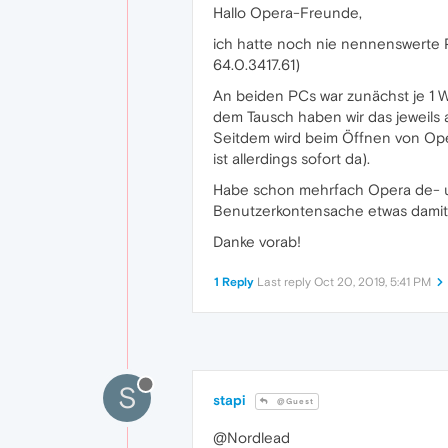
Hallo Opera-Freunde,
ich hatte noch nie nennenswerte P
64.0.3417.61)
An beiden PCs war zunächst je 1 W
dem Tausch haben wir das jeweils 
Seitdem wird beim Öffnen von Oper
ist allerdings sofort da).
Habe schon mehrfach Opera de- und
Benutzerkontensache etwas damit
Danke vorab!
1 Reply
Last reply
Oct 20, 2019, 5:41 PM
S
stapi
@Guest
@Nordlead