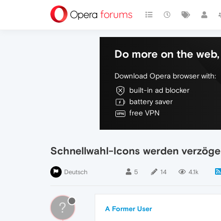
Do more on the web, 
Download Opera browser with:
built-in ad blocker
battery saver
free VPN
Schnellwahl-Icons werden verzöge
Deutsch
5
14
4.1k
?
A Former User