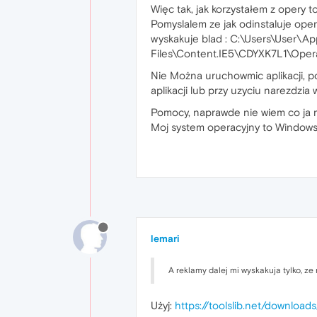
Więc tak, jak korzystałem z opery t
Pomyslalem ze jak odinstaluje opere
wyskakuje blad : C:\Users\User\A
Files\Content.IE5\CDYXK7L1\Oper
Nie Można uruchowmic aplikacji, p
aplikacji lub przy uzyciu narezdzia
Pomocy, naprawde nie wiem co ja m
Moj system operacyjny to Windows
lemari
A reklamy dalej mi wyskakuja tylko, z
Użyj:
https://toolslib.net/downloa