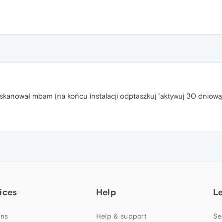
skanował mbam (na końcu instalacji odptaszkuj "aktywuj 30 dniową 
ices
Help
L
ns
Help & support
Se