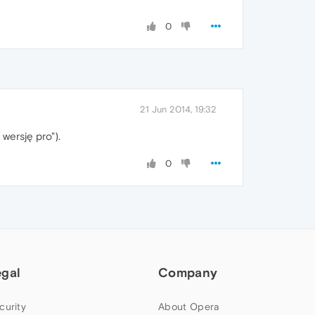
0
21 Jun 2014, 19:32
wersję pro").
0
egal
Company
curity
About Opera