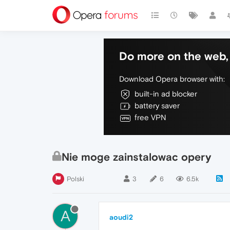
Do more on the web, 
Download Opera browser with:
built-in ad blocker
battery saver
free VPN
Nie moge zainstalowac opery
Polski
3
6
6.5k
A
aoudi2