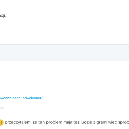
cji.
viewdownload/1-adwcleaner/
ach.
przeczytalem, ze ten problem maja tez ludzie z grami wiec sprob