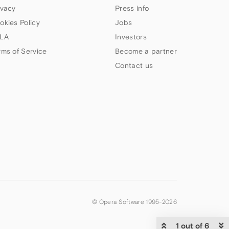
ivacy
Press info
okies Policy
Jobs
LA
Investors
rms of Service
Become a partner
Contact us
© Opera Software 1995-
2026
1 out of 6