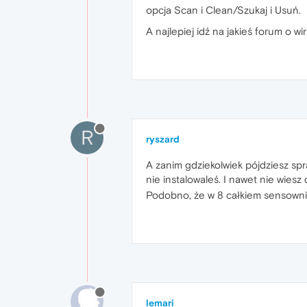
opcja Scan i Clean/Szukaj i Usuń.
A najlepiej idź na jakieś forum o wi
R
ryszard
A zanim gdziekolwiek pójdziesz sp
nie instalowaleś. I nawet nie wies
Podobno, że w 8 całkiem sensowni
lemari