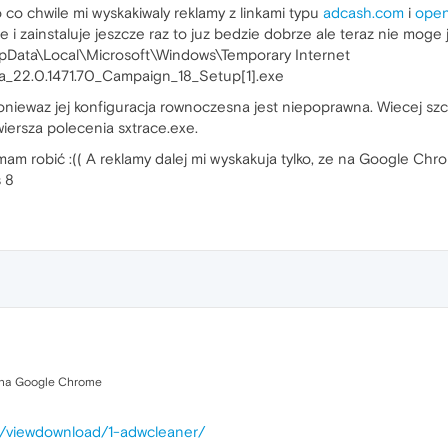
o co chwile mi wyskakiwaly reklamy z linkami typu
adcash.com
i
open
 i zainstaluje jeszcze raz to juz bedzie dobrze ale teraz nie moge j
ppData\Local\Microsoft\Windows\Temporary Internet
a_22.0.1471.70_Campaign_18_Setup[1].exe
oniewaz jej konfiguracja rownoczesna jest niepoprawna. Wiecej s
 wiersza polecenia sxtrace.exe.
am robić :(( A reklamy dalej mi wyskakuja tylko, ze na Google Chr
 8
e na Google Chrome
ds/viewdownload/1-adwcleaner/