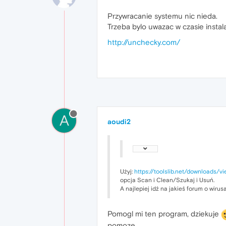
Przywracanie systemu nic nieda.
Trzeba bylo uwazac w czasie instala
http://unchecky.com/
A
aoudi2
Użyj:
https://toolslib.net/downloads/
opcja Scan i Clean/Szukaj i Usuń.
A najlepiej idź na jakieś forum o wirus
Pomogl mi ten program, dziekuje
pomoze.