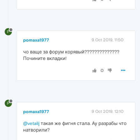
P
pomaxa1977
9 Oct 2019, 11:50
чо ваще за форум корявый??????????????
Почините вкладки!
0
P
pomaxa1977
9 Oct 2019, 12:10
@vetalij
такая же фигня стала. Ау разрабы что
натворили?