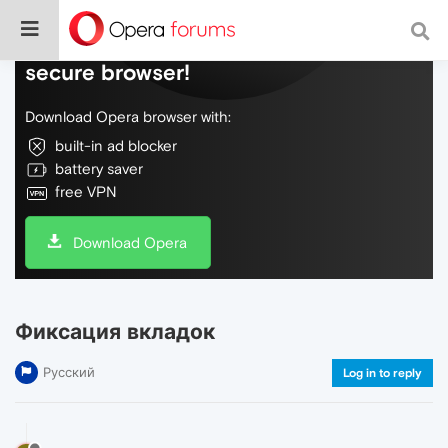
Do more on the web, with a fast and
secure browser!
Download Opera browser with:
built-in ad blocker
battery saver
free VPN
Download Opera
Фиксация вкладок
Русский
Log in to reply