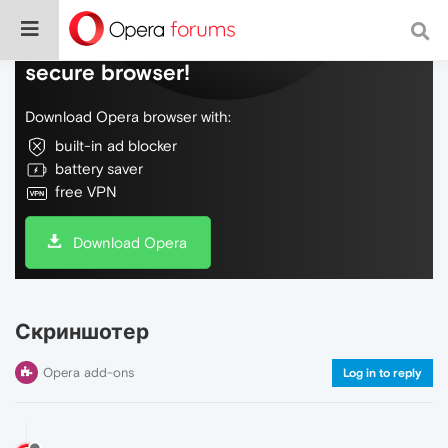
Do more on the web, with a fast and
secure browser!
Download Opera browser with:
built-in ad blocker
battery saver
free VPN
Download Opera
Скриншотер
Opera add-ons
Log in to reply