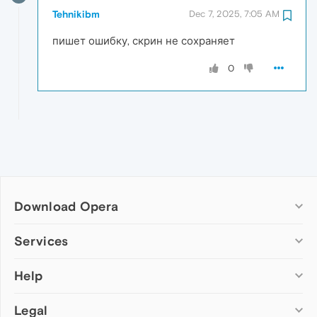
Tehnikibm
Dec 7, 2025, 7:05 AM
пишет ошибку, скрин не сохраняет
0
Download Opera
Computer browsers
Services
Opera for Windows
Help
Add-ons
Opera for Mac
Opera account
Opera for Linux
Legal
Wallpapers
Help & support
Opera beta version