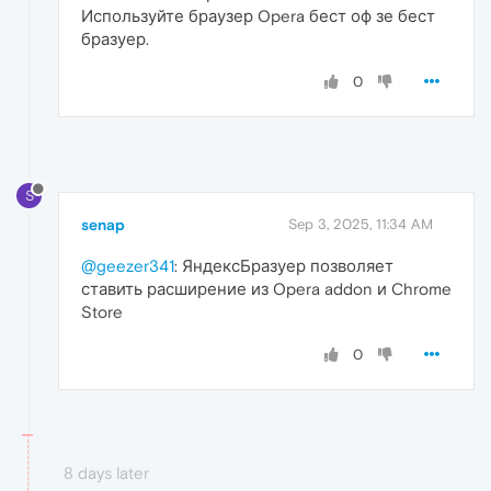
Используйте браузер Opera бест оф зе бест
бразуер.
0
S
senap
Sep 3, 2025, 11:34 AM
@geezer341
: ЯндексБразуер позволяет
ставить расширение из Opera addon и Chrome
Store
0
8 days later