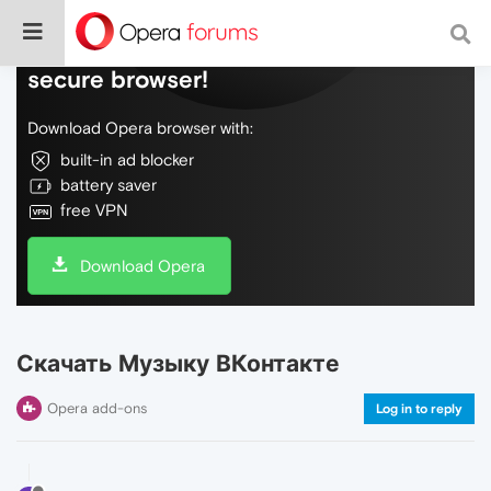
Do more on the web, with a fast and
secure browser!
Download Opera browser with:
built-in ad blocker
battery saver
free VPN
Download Opera
Скачать Музыку ВКонтакте
Opera add-ons
Log in to reply