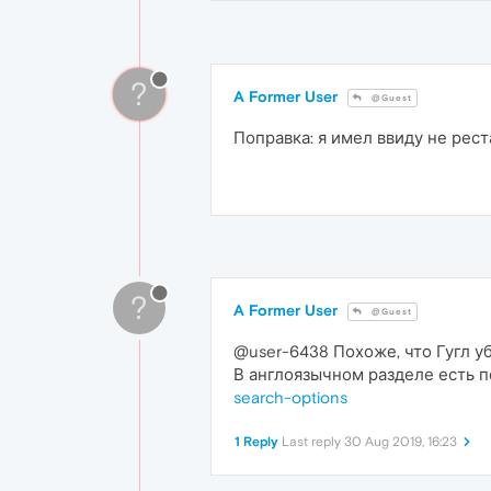
?
A Former User
@Guest
Поправка: я имел ввиду не рест
?
A Former User
@Guest
@user-6438 Похоже, что Гугл у
В англоязычном разделе есть 
search-options
1 Reply
Last reply
30 Aug 2019, 16:23