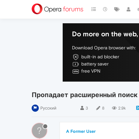
Do more on the web, 
Download Opera browser with:
built-in ad blocker
battery saver
free VPN
Пропадает расширенный поиск 
Русский
3
8
2.9k
?
A Former User