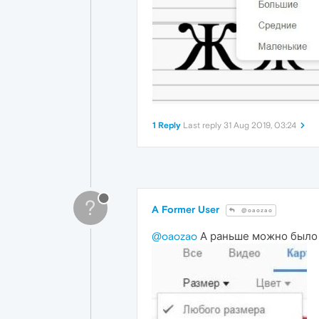
1 Reply
Last reply
31 Aug 2019, 03:24
?
A Former User
@oaozao
@oaozao
А раньше можно было 