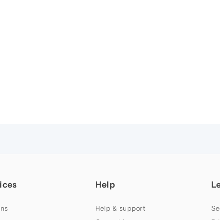
ices
Help
L
ns
Help & support
Se