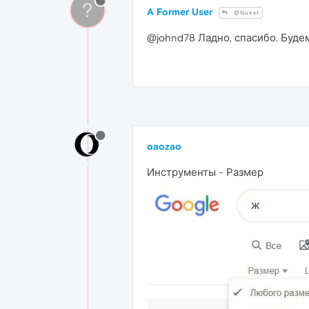
?
A Former User
@Guest
@johnd78 Ладно, спасибо. Буде
oaozao
Инструменты - Размер