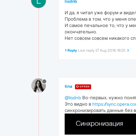
L
lisdnb
И да, я читал уже форум и виде
Проблема в том, что у меня оп
И самое печальное то, что у ме
окончательно.
Нет совсем совсем никакого сп
1 Reply
Last reply
27 Aug 2019, 16:25
tina
OPERA
@lisdnb
Во-первых, нужно понят
Это видно в
https://sync.opera.c
синхронизировать данные без в