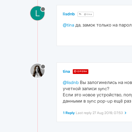
L
lisdnb
@tina
@tina
да, замок только на парол
tina
OPERA
@lisdnb
Вы залогинелись на ново
учетной записи sync?
Если это новое устройство, по
данными в sync pop-up ещё раз
1 Reply
Last reply
27 Aug 2019, 07:53