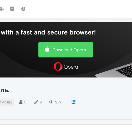
with a fast and secure browser!
Download Opera
ль.
3
9
2.7k
ОМОЩЬ