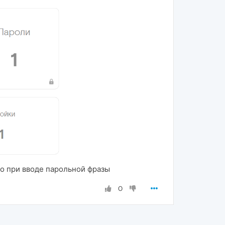
о при вводе парольной фразы
0