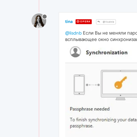
tina
OPERA
@lisdnb
@lisdnb
Если Вы не меняли паро
всплывающее окно синхронизаци