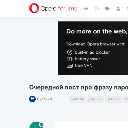
Do more on the web, 
Download Opera browser with:
built-in ad blocker
battery saver
free VPN
Очередной пост про фразу паро
Русский
ПАРОЛЬ
ДАННЫЕ
ЦЕННЫЕ
П