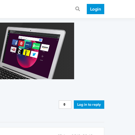
Login
Log in to reply