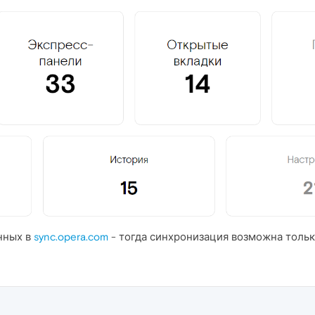
анных в
sync.opera.com
- тогда синхронизация возможна тольк