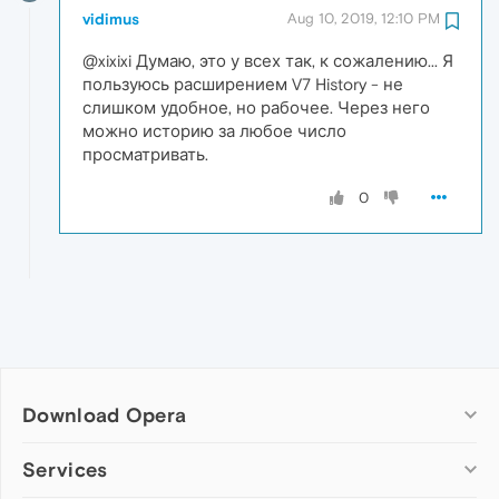
vidimus
Aug 10, 2019, 12:10 PM
@xixixi Думаю, это у всех так, к сожалению... Я
пользуюсь расширением V7 History - не
слишком удобное, но рабочее. Через него
можно историю за любое число
просматривать.
0
Download Opera
Computer browsers
Services