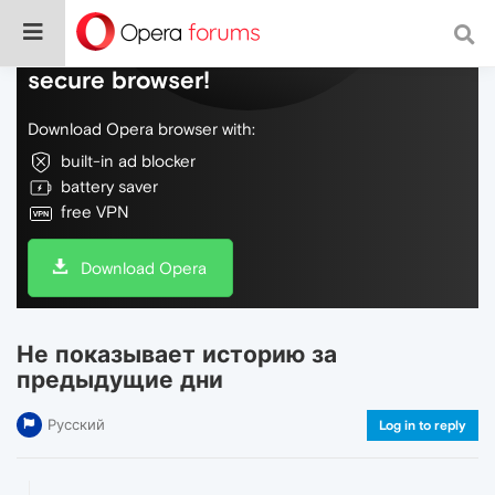
Do more on the web, with a fast and
secure browser!
Download Opera browser with:
built-in ad blocker
battery saver
free VPN
Download Opera
Не показывает историю за
предыдущие дни
Русский
Log in to reply