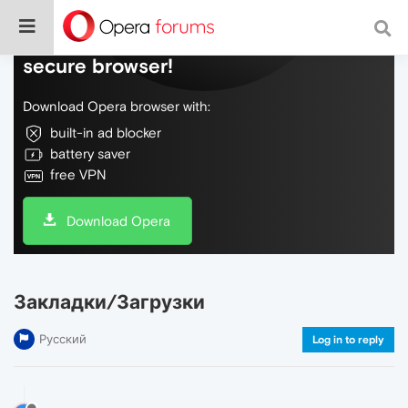
Do more on the web, with a fast and
secure browser!
Download Opera browser with:
built-in ad blocker
battery saver
free VPN
Download Opera
Закладки/Загрузки
Русский
Log in to reply