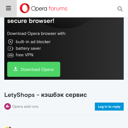
Do more on the web, with a fast and
secure browser!
Download Opera browser with:
built-in ad blocker
battery saver
free VPN
Download Opera
LetyShops - кэшбэк сервис
Opera add-ons
Log in to reply