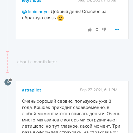
letyshops
Aug 24, 2021, 7:15 AM
@denimartyn
: Добрый день! Спасибо за
обратную связь
0
about a month later
A
astrapilot
Sep 27, 2021, 6:11 PM
Очень хороший сервис, пользуюсь уже 3
года. Кэшбэк приходит своевременно, в
любой момент можно списать деньги. Очень
много магазинов с которыми сотрудничают
летишопс, но тут главное, какой момент. Три
раза я оформлял страховку, на страховка.ру,