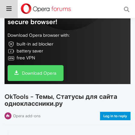
Do more on the web, with a fast and
secure browser!
Download Opera browser with:
built-in ad blocker
battery saver
free VPN
Download Opera
OkTools - Темы, Cтатусы для сайта
одноклассники.ру
Opera add-ons
Log in to reply