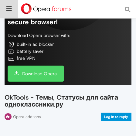
Do more on the web, with a fast and
secure browser!
Download Opera browser with:
built-in ad blocker
battery saver
free VPN
Download Opera
OkTools - Темы, Cтатусы для сайта
одноклассники.ру
Opera add-ons
Log in to reply