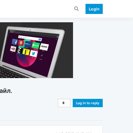
Login
айл.
Log in to reply