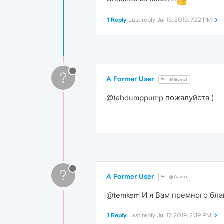
1 Reply
Last reply
Jul 15, 2019, 7:22 PM
?
A Former User
@Guest
@tabdumppump пожалуйста )
?
A Former User
@Guest
@temkem И я Вам премного благ
1 Reply
Last reply
Jul 17, 2019, 2:39 PM