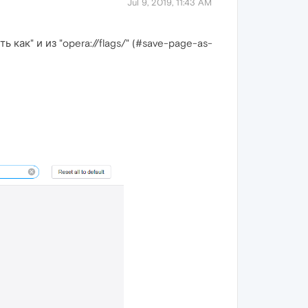
Jul 9, 2019, 11:43 AM
как" и из "opera://flags/" (#save-page-as-