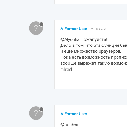
?
A Former User
@Guest
@Alyonka Пожалуйста!
Дело в том, что эта функция бы
и еще множество браузеров.
Пока есть возможность прописа
вообще вырежет такую возможн
mhtml
?
A Former User
@temkem