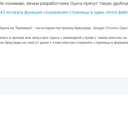
Не понимаю, зачем разработчики Opera прячут такую удобну
1.43 исчезла функция сохранения страницы в один mhtml файл
брана из "Хромиум" - на котором построены браузеры : Google Chrome, Opera
ключ в ярлыке или запускать Opera с командной строки с таким ключом, н
иум-браузеры не смогут даже с этим ключом сохранять страницы в формате