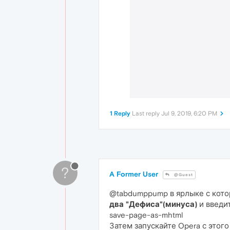
1 Reply
Last reply
Jul 9, 2019, 6:20 PM
?
A Former User
@Guest
@tabdumppump в ярлыке с котор
два "Дефиса"(минуса)
и введи
save-page-as-mhtml
Затем запускайте Opera с этого