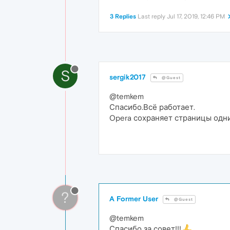
3 Replies
Last reply
Jul 17, 2019, 12:46 PM
S
sergik2017
@Guest
@temkem
Спасибо.Всё работает.
Opera сохраняет страницы одн
?
A Former User
@Guest
@temkem
Спасибо за совет!!!