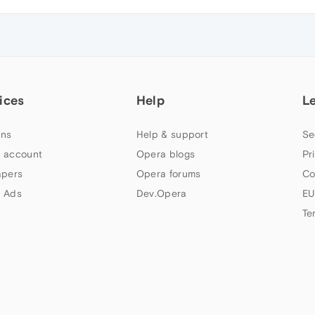
ices
Help
L
ns
Help & support
Se
 account
Opera blogs
Pr
apers
Opera forums
Co
 Ads
Dev.Opera
EU
Te