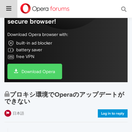
Do more on the web, with a fast and
secure browser!
Download Opera browser with:
built-in ad blocker
battery saver
free VPN
Download Opera
プロキシ環境でOperaのアップデートが
できない
日本語
Log in to reply