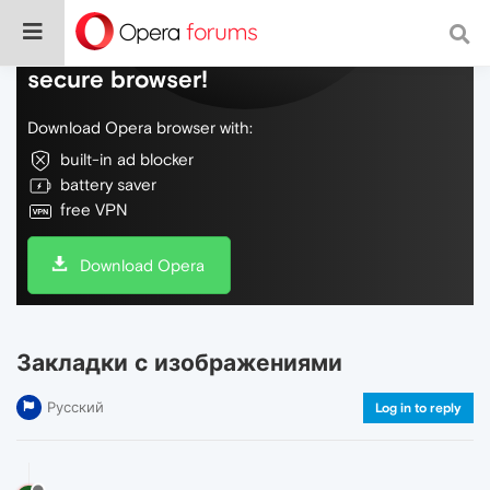
Do more on the web, with a fast and
secure browser!
Download Opera browser with:
built-in ad blocker
battery saver
free VPN
Download Opera
Закладки с изображениями
Русский
Log in to reply