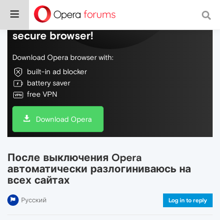
Do more on the web, with a fast and
secure browser!
Download Opera browser with:
built-in ad blocker
battery saver
free VPN
Download Opera
После выключения Opera
автоматически разлогиниваюсь на
всех сайтах
Русский
Log in to reply