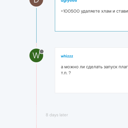
dgry666
+100500 удаляете хлам и ставит
W
whizzz
а можно ли сделать запуск плаг
т.п. ?
8 days later