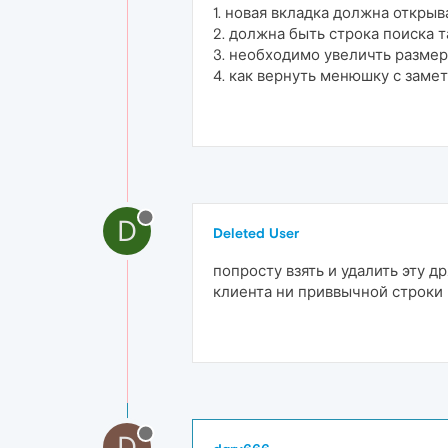
1. новая вкладка должна откры
2. должна быть строка поиска т
3. необходимо увеличть размер 
4. как вернуть менюшку с заме
D
Deleted User
попросту взять и удалить эту д
клиента ни приввычной строки м
D