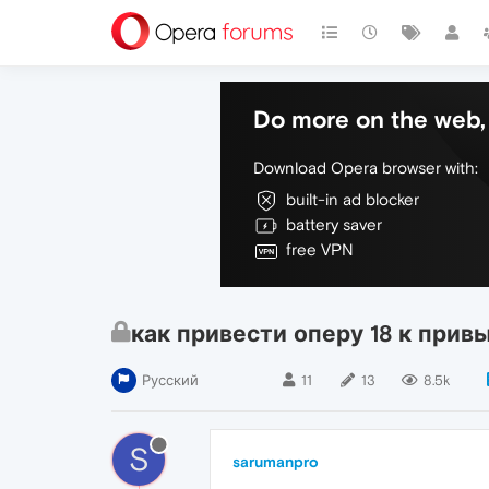
Do more on the web, 
Download Opera browser with:
built-in ad blocker
battery saver
free VPN
как привести оперу 18 к прив
Русский
11
13
8.5k
S
sarumanpro