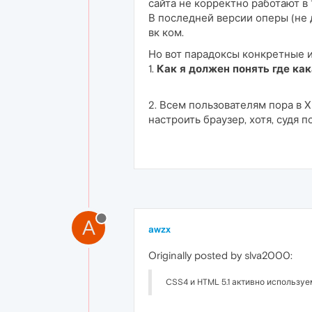
сайта не корректно работают в 1
В последней версии оперы (не 
вк ком.
Но вот парадоксы конкретные 
1.
Как я должен понять где как
2. Всем пользователям пора в Х
настроить браузер, хотя, судя 
A
awzx
Originally posted by slva2000:
CSS4 и HTML 5.1 активно использу