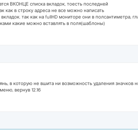
ватся ВКОНЦЕ списка вкладок, тоесть последней
ак как в строку адреса не все можно написать
вкладок. так как на fullHD мониторе они в полсантиметра, г
тками какие можно вставлять в поля(шаблоны)
рянь, в которую не вшита ни возможность удаления значков 
еню, вернув 12.16