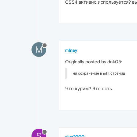
CSS4 активно используется? вы
M
mlnay
Originally posted by dnk05:
ни сохранение в mht страниц
Что курим? Это есть.
S
slva2000