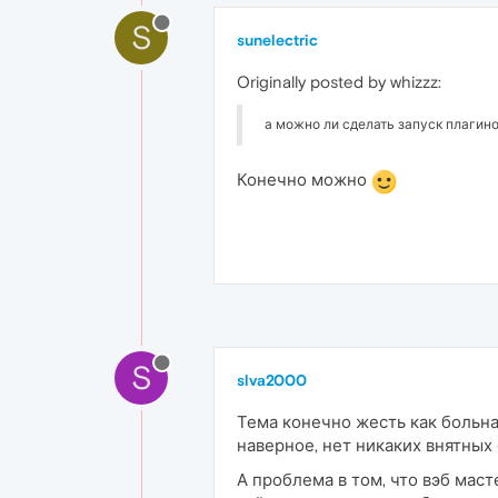
S
sunelectric
Originally posted by whizzz:
а можно ли сделать запуск плагинов
Конечно можно
S
slva2000
Тема конечно жесть как больная
наверное, нет никаких внятных 
А проблема в том, что вэб маст