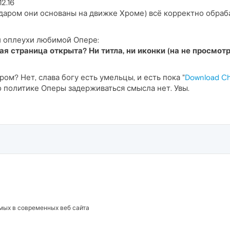
2.16
даром они основаны на движке Хроме) всё корректно обраб
и оплеухи любимой Опере:
ая страница открыта? Ни титла, ни иконки (на не просмот
ром? Нет, слава богу есть умельцы, и есть пока "
Download Ch
по политике Оперы задерживаться смысла нет. Увы.
емых в современных веб сайта