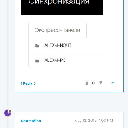
0
1 Reply
U
unomatika
May 12, 2019, 4:03 PM