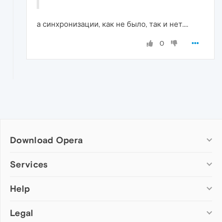
а синхронизации, как не было, так и нет....
0
Download Opera
Computer browsers
Services
Opera for Windows
Help
Add-ons
Opera for Mac
Opera account
Opera for Linux
Legal
Wallpapers
Help & support
Opera beta version