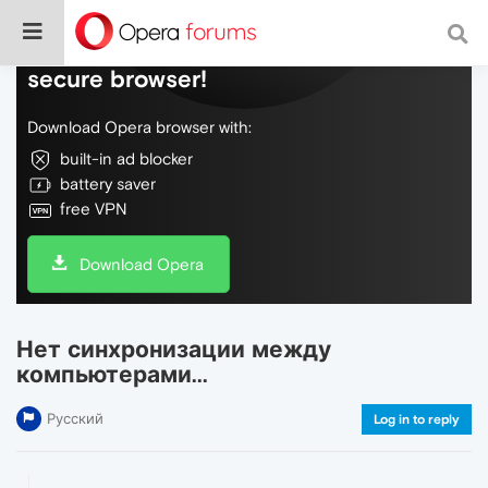
Do more on the web, with a fast and
secure browser!
Download Opera browser with:
built-in ad blocker
battery saver
free VPN
Download Opera
Нет синхронизации между
компьютерами...
Русский
Log in to reply