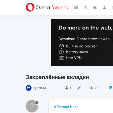
Do more on the web, 
Download Opera browser with:
built-in ad blocker
battery saver
free VPN
Закреплённые вкладки
Русский
1
1
798
?
A Former User