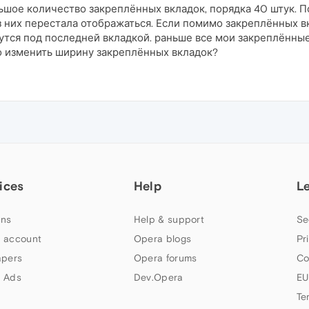
ьшое количество закреплённых вкладок, порядка 40 штук. 
з них перестала отображаться. Если помимо закреплённых в
чутся под последней вкладкой. раньше все мои закреплённ
о изменить ширину закреплённых вкладок?
ices
Help
L
ns
Help & support
Se
 account
Opera blogs
Pr
apers
Opera forums
Co
 Ads
Dev.Opera
EU
Te