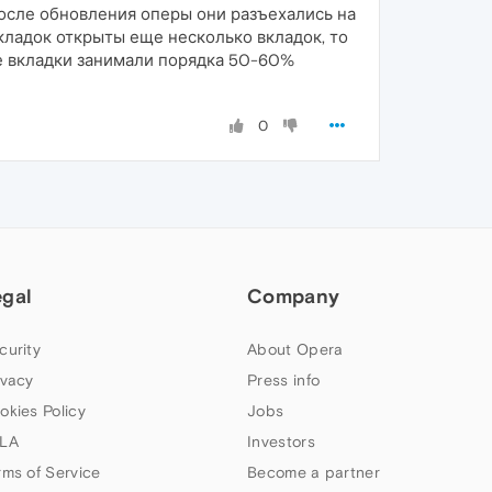
После обновления оперы они разъехались на
кладок открыты еще несколько вкладок, то
ые вкладки занимали порядка 50-60%
0
egal
Company
curity
About Opera
ivacy
Press info
okies Policy
Jobs
LA
Investors
rms of Service
Become a partner