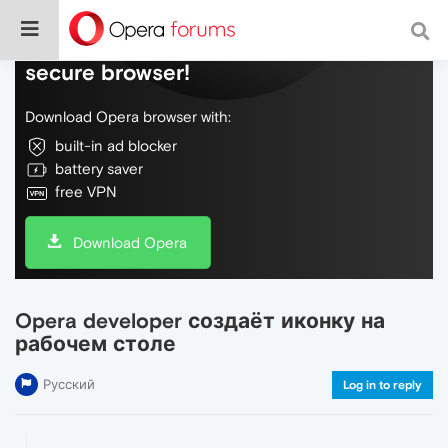
Do more on the web, with a fast and
secure browser!
Download Opera browser with:
built-in ad blocker
battery saver
free VPN
Download Opera
Opera developer создаёт иконку на
рабочем столе
Русский
Log in to reply