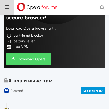
Do more on the web, with a fast and
secure browser!
Download Opera browser with:
built-in ad blocker
battery saver
free VPN
Download Opera
А воз и ныне там...
Русский
Log in to reply