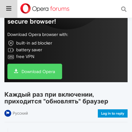
Do more on the web, with a fast and
secure browser!
Download Opera browser with:
built-in ad blocker
battery saver
free VPN
Download Opera
Каждый раз при включении,
приходится "обновлять" браузер
Русский
Log in to reply