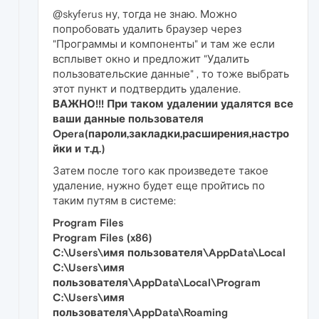
@skyferus ну, тогда не знаю. Можно
попробовать удалить браузер через
"Программы и компоненты" и там же если
всплывет окно и предложит "Удалить
пользовательские данные" , то тоже выбрать
этот пункт и подтвердить удаление.
ВАЖНО!!! При таком удалении удалятся все
ваши данные пользователя
Opera(пароли,закладки,расширения,настро
йки и т.д.)
Затем после того как произведете такое
удаление, нужно будет еще пройтись по
таким путям в системе:
Program Files
Program Files (x86)
C:\Users\имя пользователя\AppData\Local
C:\Users\имя
пользователя\AppData\Local\Program
C:\Users\имя
пользователя\AppData\Roaming