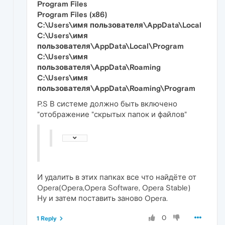
Program Files
Program Files (x86)
C:\Users\имя пользователя\AppData\Local
C:\Users\имя
пользователя\AppData\Local\Program
C:\Users\имя
пользователя\AppData\Roaming
C:\Users\имя
пользователя\AppData\Roaming\Program
P.S В системе должно быть включено
"отображение "скрытых папок и файлов"
И удалить в этих папках все что найдёте от
Opera(Opera,Opera Software, Opera Stable)
Ну и затем поставить заново Opera.
0
1 Reply