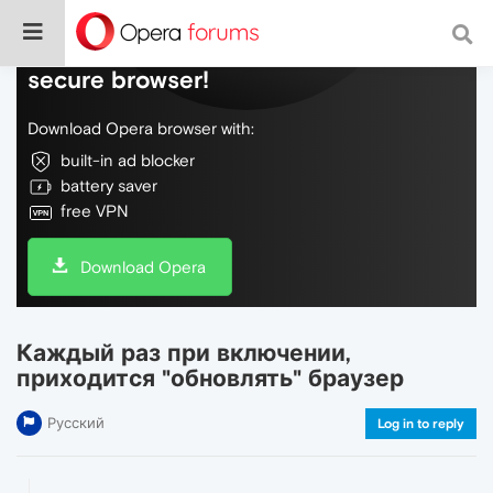
Do more on the web, with a fast and
secure browser!
Download Opera browser with:
built-in ad blocker
battery saver
free VPN
Download Opera
Каждый раз при включении,
приходится "обновлять" браузер
Русский
Log in to reply