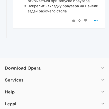
открываться при запуске браузера;
Закрепить вкладку браузера на Панели
задач рабочего стола.
0
Download Opera
Computer browsers
Services
Opera for Windows
Help
Add-ons
Opera for Mac
Opera account
Opera for Linux
Legal
Wallpapers
Help & support
Opera beta version