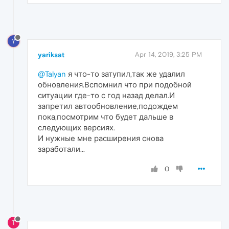
Y
yariksat
Apr 14, 2019, 3:25 PM
@Talyan
я что-то затупил,так же удалил
обновления.Вспомнил что при подобной
ситуации где-то с год назад делал.И
запретил автообновление,подождем
пока,посмотрим что будет дальше в
следующих версиях.
И нужные мне расширения снова
заработали...
0
T