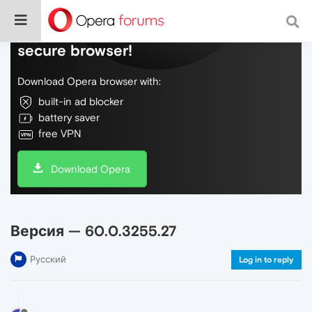
Do more on the web, with a fast and
secure browser!
Download Opera browser with:
built-in ad blocker
battery saver
free VPN
Download Opera
Версия — 60.0.3255.27
Русский
Log in to reply