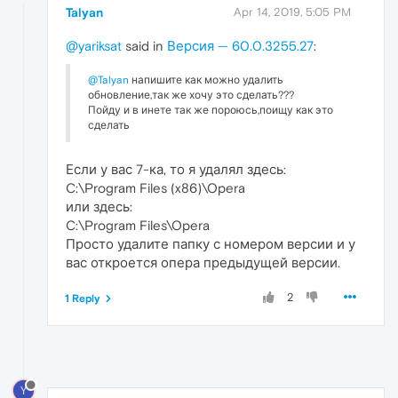
Talyan
Apr 14, 2019, 5:05 PM
@yariksat
said in
Версия — 60.0.3255.27
:
@Talyan
напишите как можно удалить
обновление,так же хочу это сделать???
Пойду и в инете так же пороюсь,поищу как это
сделать
Если у вас 7-ка, то я удалял здесь:
C:\Program Files (x86)\Opera
или здесь:
C:\Program Files\Opera
Просто удалите папку с номером версии и у
вас откроется опера предыдущей версии.
2
1 Reply
Y