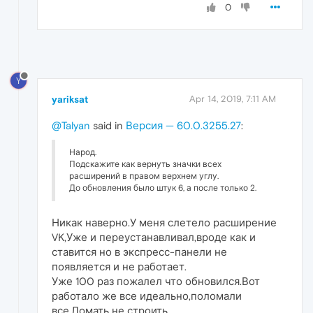
0
Y
yariksat
Apr 14, 2019, 7:11 AM
@Talyan
said in
Версия — 60.0.3255.27
:
Народ.
Подскажите как вернуть значки всех
расширений в правом верхнем углу.
До обновления было штук 6, а после только 2.
Никак наверно.У меня слетело расширение
VK,Уже и переустанавливал,вроде как и
ставится но в экспресс-панели не
появляется и не работает.
Уже 100 раз пожалел что обновился.Вот
работало же все идеально,поломали
все.Ломать не строить...