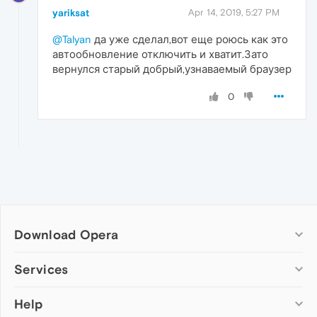
yariksat
Apr 14, 2019, 5:27 PM
@Talyan
да уже сделал,вот еще роюсь как это
автообновление отключить и хватит.Зато
вернулся старый добрый,узнаваемый браузер
0
Download Opera
Computer browsers
Services
Opera for Windows
Help
Add-ons
Opera for Mac