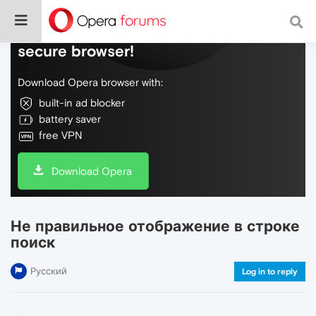
Do more on the web, with a fast and
secure browser!
Download Opera browser with:
built-in ad blocker
battery saver
free VPN
Download Opera
Не правильное отображение в строке
поиск
Русский
Log in to reply