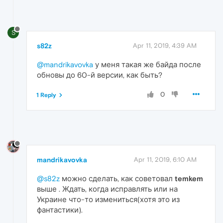
S
s82z
Apr 11, 2019, 4:39 AM
@mandrikavovka
у меня такая же байда после
обновы до 60-й версии, как быть?
0
1 Reply
mandrikavovka
Apr 11, 2019, 6:10 AM
@s82z
можно сделать, как советовал
temkem
выше . Ждать, когда исправлять или на
Украине что-то измениться(хотя это из
фантастики).