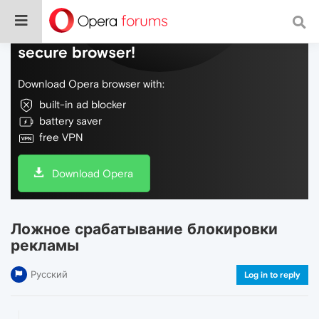
Do more on the web, with a fast and
secure browser!
Download Opera browser with:
built-in ad blocker
battery saver
free VPN
Download Opera
Ложное срабатывание блокировки
рекламы
Русский
Log in to reply