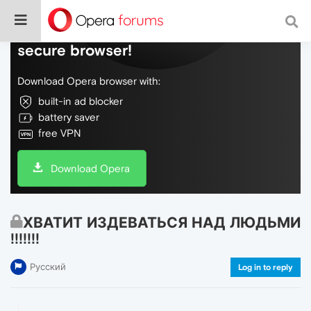
Do more on the web, with a fast and
secure browser!
Download Opera browser with:
built-in ad blocker
battery saver
free VPN
Download Opera
ХВАТИТ ИЗДЕВАТЬСЯ НАД ЛЮДЬМИ
!!!!!!!
Русский
Log in to reply