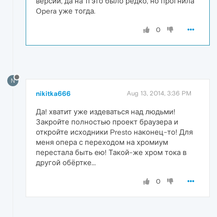
версии, да на 11 это было редко, но прогнила
Opera уже тогда.
0
N
nikitka666
Aug 13, 2014, 3:36 PM
Да! хватит уже издеваться над людьми!
Закройте полностью проект браузера и
откройте исходники Presto наконец-то! Для
меня опера с переходом на хромиум
перестала быть ею! Такой-же хром тока в
другой обёртке...
0